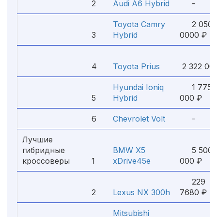
2
Audi A6 Hybrid
-
Toyota Camry
2 050
3
Hybrid
0000 ₽
4
Toyota Prius
2 322 00
Hyundai Ioniq
1 775
5
Hybrid
000 ₽
6
Chevrolet Volt
-
Лучшие
гибридные
BMW X5
5 500
кроссоверы
1
xDrive45e
000 ₽
229
2
Lexus NX 300h
7680 ₽
Mitsubishi