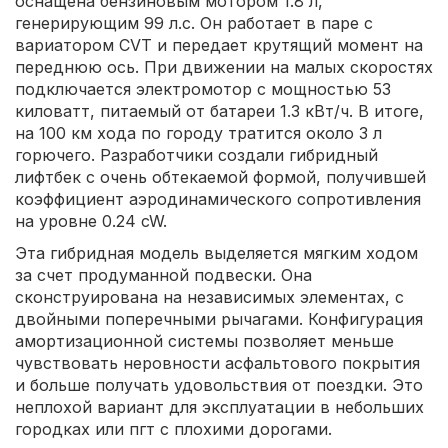
оснащена бензиновым мотором 1.8 л,
генерирующим 99 л.с. Он работает в паре с
вариатором CVT и передает крутящий момент на
переднюю ось. При движении на малых скоростях
подключается электромотор с мощностью 53
киловатт, питаемый от батареи 1.3 кВт/ч. В итоге,
на 100 км хода по городу тратится около 3 л
горючего. Разработчики создали гибридный
лифтбек с очень обтекаемой формой, получившей
коэффициент аэродинамического сопротивления
на уровне 0.24 cW.
Эта гибридная модель выделяется мягким ходом
за счет продуманной подвески. Она
сконструирована на независимых элементах, с
двойными поперечными рычагами. Конфигурация
амортизационной системы позволяет меньше
чувствовать неровности асфальтового покрытия
и больше получать удовольствия от поездки. Это
неплохой вариант для эксплуатации в небольших
городках или пгт с плохими дорогами.