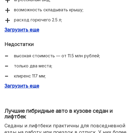
возможность складывать крышу;
расход горючего 2.5 л;
Загрузить еще
высокая аэродинамика;
кожаный салон;
Недостатки
емкость аккумулятора 11.6 киловатт-часов.
высокая стоимость — от 11.5 млн рублей;
только два места;
клиренс 117 мм;
Загрузить еще
объем багажного отделения 100 л.
Лучшие гибридные авто в кузове седан и
лифтбек
Седаны и лифтбеки практичны для повседневной
езды на работу или поездок в отпуск. У них более