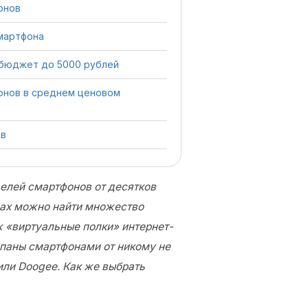
онов
смартфона
 бюджет до 5000 рублей
онов в среднем ценовом
ов
елей смартфонов от десятков
ах можно найти множество
ж «виртуальные полки» интернет-
ыпаны смартфонами от никому не
или Doogee. Как же выбрать