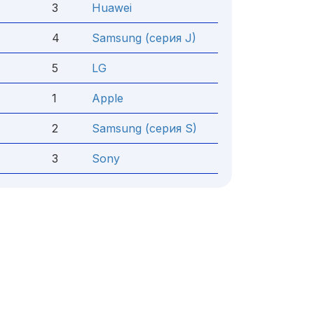
3
Huawei
4
Samsung (серия J)
5
LG
1
Apple
2
Samsung (серия S)
3
Sony