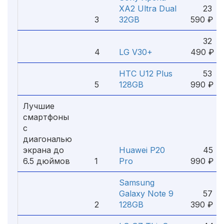
XA2 Ultra Dual
23
3
32GB
590 ₽
32
4
LG V30+
490 ₽
HTC U12 Plus
53
5
128GB
990 ₽
Лучшие
смартфоны
с
диагональю
экрана до
Huawei P20
45
6.5 дюймов
1
Pro
990 ₽
Samsung
Galaxy Note 9
57
2
128GB
390 ₽