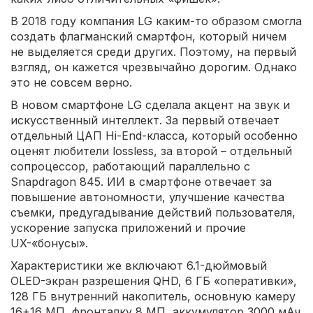
В 2018 году компания LG каким-то образом смогла
создать флагманский смартфон, который ничем
не выделяется среди других. Поэтому, на первый
взгляд, он кажется чрезвычайно дорогим. Однако
это не совсем верно.
В новом смартфоне LG сделала акцент на звук и
искусственный интеллект. За первый отвечает
отдельный ЦАП Hi-End-класса, который особенно
оценят любители lossless, за второй – отдельный
сопроцессор, работающий параллельно с
Snapdragon 845. ИИ в смартфоне отвечает за
повышение автономности, улучшение качества
съемки, предугадывание действий пользователя,
ускорение запуска приложений и прочие
UX-«бонусы».
Характеристики же включают 6.1-дюймовый
OLED-экран разрешения QHD, 6 ГБ «оперативки»,
128 ГБ внутренний накопитель, основную камеру
16+16 МП, фронталку 8 МП, аккумулятор 3000 мАч