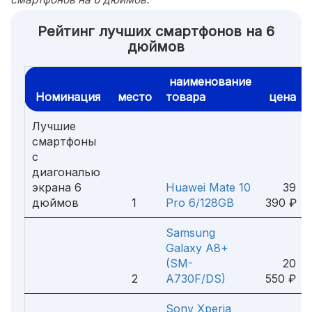
Рейтинг лучших смартфонов на 6
дюймов
наименование
Номинация
место
товара
цена
Лучшие
смартфоны
с
диагональю
экрана 6
Huawei Mate 10
39
дюймов
1
Pro 6/128GB
390 ₽
Samsung
Galaxy A8+
(SM-
20
2
A730F/DS)
550 ₽
Sony Xperia