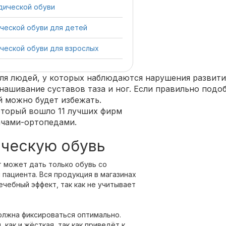
дической обуви
ческой обуви для детей
ческой обуви для взрослых
ля людей, у которых наблюдаются нарушения развития
ашивание суставов таза и ног. Если правильно подоб
й можно будет избежать.
оторый вошло 11 лучших фирм
ачами-ортопедами.
ическую обувь
т может дать только обувь со
 пациента. Вся продукция в магазинах
ечебный эффект, так как не учитывает
олжна фиксироваться оптимально.
как и жёсткая, так как приведёт к