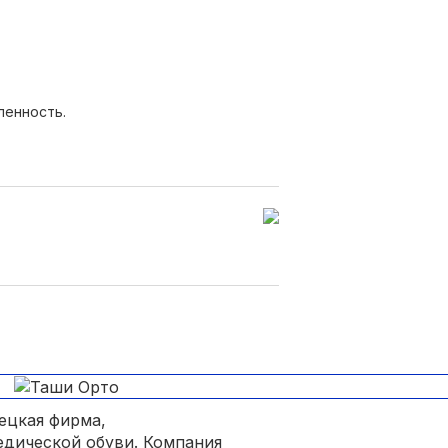
ленность.
ецкая фирма,
едической обуви. Компания