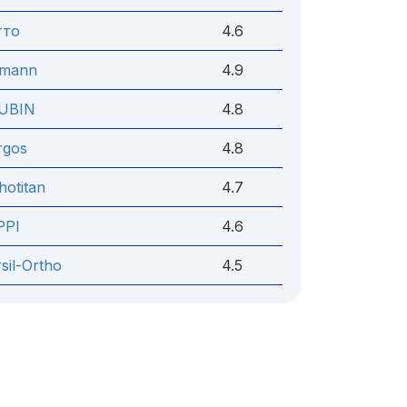
тто
4.6
tmann
4.9
UBIN
4.8
rgos
4.8
hotitan
4.7
PPI
4.6
sil-Ortho
4.5