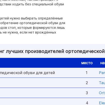
дствии ходить без специальной обуви
 детей нужно выбирать определённые
иобретение ортопедической обуви для
водов стоп, которые формируются лишь
вь не нужна, если нет врождённых
нг лучших производителей ортопедической
место
на
едической обуви для детей
1
Pa
2
Та
3
Ort
4
Ele