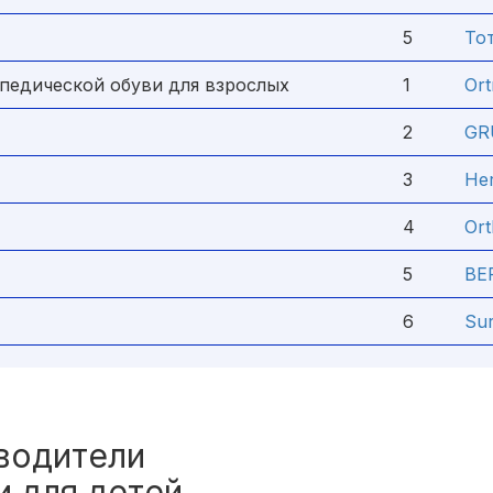
5
То
едической обуви для взрослых
1
Or
2
GR
3
He
4
Ort
5
BE
6
Sur
водители
и для детей