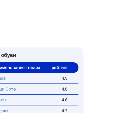
 обуви
именование товара
рейтинг
nda
4.9
ши Орто
4.8
uzzi
4.8
gami
4.7