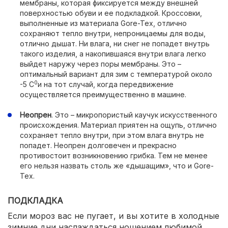
мембраны, которая фиксируется между внешней
поверхностью обуви и ее подкладкой. Кроссовки,
выполненные из материала Gore-Tex, отлично
сохраняют тепло внутри, непроницаемы для воды,
отлично дышат. Ни влага, ни снег не попадет внутрь
такого изделия, а накопившаяся внутри влага легко
выйдет наружу через поры мембраны. Это –
оптимальный вариант для зим с температурой около
0
-5 С
и на тот случай, когда передвижение
осуществляется преимущественно в машине.
Неопрен
. Это – микропористый каучук искусственного
происхождения. Материал приятен на ощупь, отлично
сохраняет тепло внутри, при этом влага внутрь не
попадет. Неопрен долговечен и прекрасно
противостоит возникновению грибка. Тем не менее
его нельзя назвать столь же «дышащим», что и Gore-
Tex.
ПОДКЛАДКА
Если мороз вас не пугает, и вы хотите в холодные
зимние дни наслаждаться ношением любимой