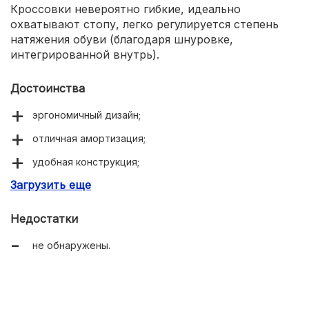
Кроссовки невероятно гибкие, идеально
охватывают стопу, легко регулируется степень
натяжения обуви (благодаря шнуровке,
интегрированной внутрь).
Достоинства
эргономичный дизайн;
отличная амортизация;
удобная конструкция;
Загрузить еще
защита от попадания грязи и снега внутрь;
превосходное сцепление (можно усилить
Недостатки
специальными шипами).
не обнаружены.