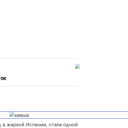
иала;
ривающего» замшу.
ток
д в жаркой Испании, стала одной