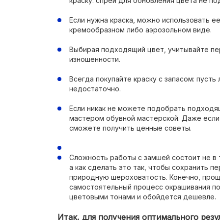
краску: спрей для обновления цвета не по
Если нужна краска, можно использовать е
кремообразном либо аэрозольном виде.
Выбирая подходящий цвет, учитывайте пе
изношенности.
Всегда покупайте краску с запасом: пусть
недостаточно.
Если никак не можете подобрать подходя
мастером обувной мастерской. Даже если 
сможете получить ценные советы.
Сложность работы с замшей состоит не в 
а как сделать это так, чтобы сохранить п
природную шероховатость. Конечно, проще
самостоятельный процесс окрашивания по
цветовыми тонами и обойдется дешевле.
Итак, для получения оптимального рез