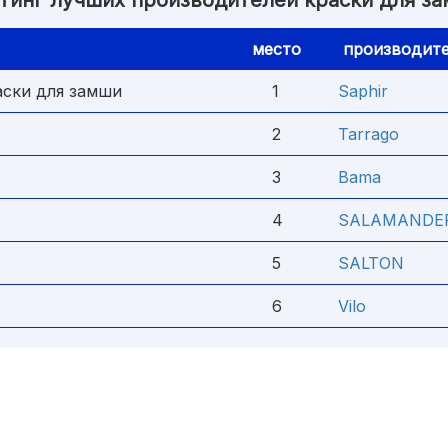
тинг лучших производителей краски для з
место
производите
аски для замши
1
Saphir
2
Tarrago
3
Bama
4
SALAMANDER 
5
SALTON
6
Vilo