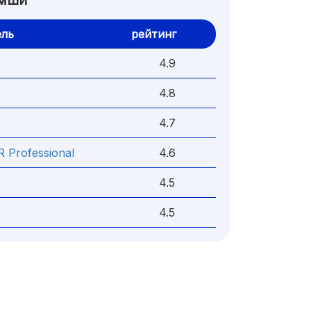
амши
ль
рейтинг
4.9
4.8
4.7
Professional
4.6
4.5
4.5