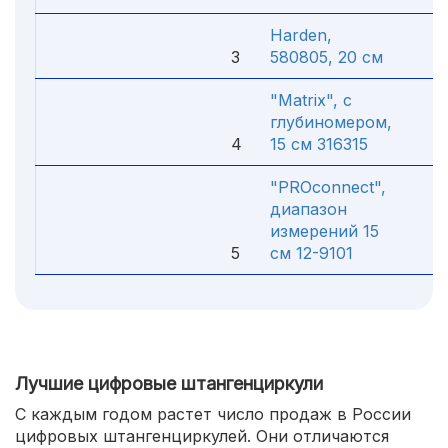
Harden,
3
580805, 20 см
1 
"Matrix", с
глубиномером,
4
15 см 316315
54
"PROconnect",
диапазон
измерений 15
5
см 12-9101
52
Лучшие цифровые штангенциркули
С каждым годом растет число продаж в России
цифровых штангенциркулей. Они отличаются