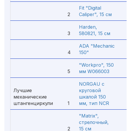
Fit "Digital
2
Caliper", 15 см
1 
Harden,
3
580821, 15 см
2 
ADA "Mechanic
4
150"
1 
"Workpro", 150
5
мм W066003
13
NORGAU с
Лучшие
круговой
механические
шкалой 150
штангенциркули
1
мм, тип NCR
5 
"Matrix",
стрелочный,
2
15 см
1 