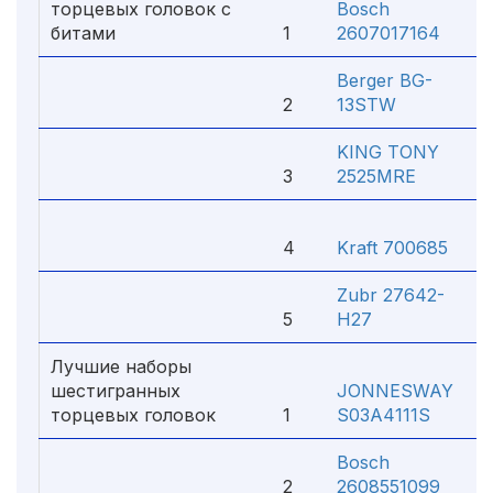
торцевых головок с
Bosch
битами
1
2607017164
Berger BG-
2
13STW
KING TONY
3
2525MRE
4
Kraft 700685
Zubr 27642-
5
H27
Лучшие наборы
шестигранных
JONNESWAY
торцевых головок
1
S03A4111S
Bosch
2
2608551099