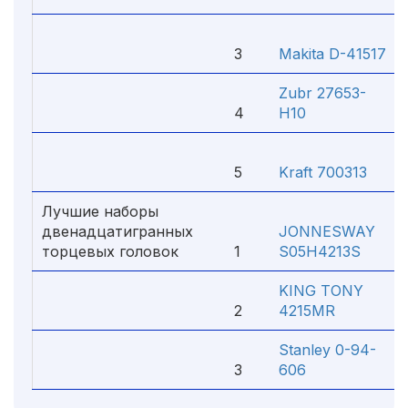
3
Makita D-41517
Zubr 27653-
4
H10
5
Kraft 700313
Лучшие наборы
двенадцатигранных
JONNESWAY
торцевых головок
1
S05H4213S
KING TONY
2
4215MR
Stanley 0-94-
3
606