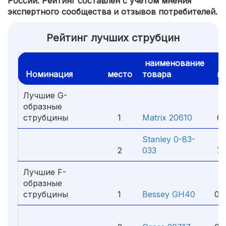
России. Рейтинг составлен с учетом мнения
экспертного сообщества и отзывов потребителей.
Рейтинг лучших струбцин
наименование
Номинация
место
товара
це
Лучшие G-
образные
струбцины
1
Matrix 20610
69
Stanley 0-83-
2
033
76
Лучшие F-
образные
струбцины
1
Bessey GH40
01