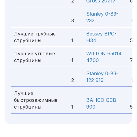
2
Gross 20717
02
Stanley 0-83-
3
232
86
Лучшие трубные
Bessey BPC-
струбцины
1
H34
54
Лучшие угловые
WILTON 65014
струбцины
1
4700
70
Stanley 0-83-
2
122 919
97
Лучшие
быстрозажимные
BAHCO QCB-
струбцины
1
900
51