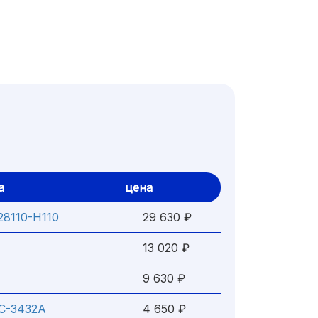
а
цена
28110-H110
29 630 ₽
13 020 ₽
9 630 ₽
C-3432A
4 650 ₽