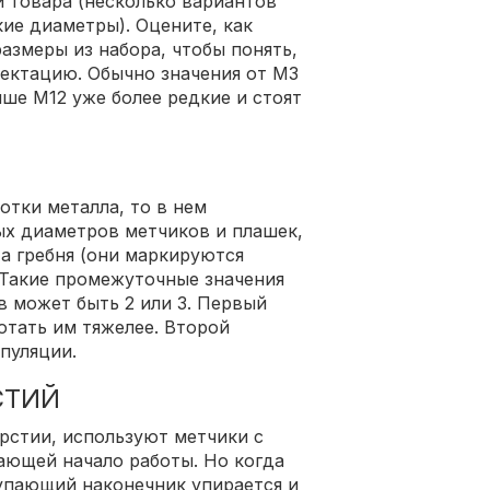
 товара (несколько вариантов
ие диаметры). Оцените, как
азмеры из набора, чтобы понять,
лектацию. Обычно значения от М3
ыше М12 уже более редкие и стоят
отки металла, то в нем
ых диаметров метчиков и плашек,
та гребня (они маркируются
 Такие промежуточные значения
в может быть 2 или 3. Первый
отать им тяжелее. Второй
пуляции.
СТИЙ
рстии, используют метчики с
ающей начало работы. Но когда
тупающий наконечник упирается и