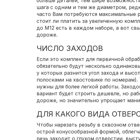
больше деталей, тем шире возможности
шага с одним и тем же диаметром, редк
часто Вам потребуются максимальные р
стоит ли платить за увеличенную комп
до М12 есть в каждом наборе, а вот св
дороже.
ЧИСЛО ЗАХОДОВ
Если это комплект для первичной обраб
обязательно будут несколько одинаков
у которых разнится угол захода и высо
полосками на хвостовике по номерам).
нужны для более легкой работы. Заходо
вариант будет строить дешевле, но раб
дороже, но значительно упрощает мани
ДЛЯ КАКОГО ВИДА ОТВЕР
Чтобы нарезать резьбу в сквозном отве
острой конусообразной формой, облегч
речь заходит о глухом отверстии, выс