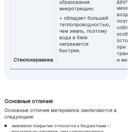
други
образования
механ
микротрещин;
возде
+ обладает большей
поэто
теплопроводностью,
соблю
чем эмаль, поэтому
особу
вода в баке
остор
нагревается
при
быстрее.
транс
Стеклокерамика
и мон
Основные отличия
Основные отличия материалов заключаются в
следующем:
эмалевое покрытие относится к бюджетным –
значительно дешевле, чем стеклокерамика;