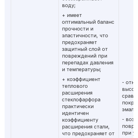
воду;
+ имеет
оптимальный баланс
прочности и
эластичности, что
предохраняет
защитный слой от
повреждений при
перепадах давления
и температуры;
+ коэффициент
- отн
теплового
высок
расширения
сравн
стеклофарфора
покры
практически
эмали
идентичен
- воз
коэффициенту
повре
расширения стали,
при у
что предохраняет от