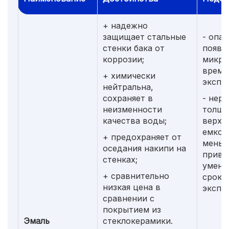
+ надежно
защищает стальные
- опа
стенки бака от
появл
коррозии;
микро
време
+ химически
экспл
нейтральна,
сохраняет в
- нер
неизменности
толщи
качества воды;
верхн
емкос
+ предохраняет от
меньш
оседания накипи на
приво
стенках;
умен
+ сравнительно
срока
низкая цена в
экспл
сравнении с
покрытием из
Эмаль
стеклокерамики.