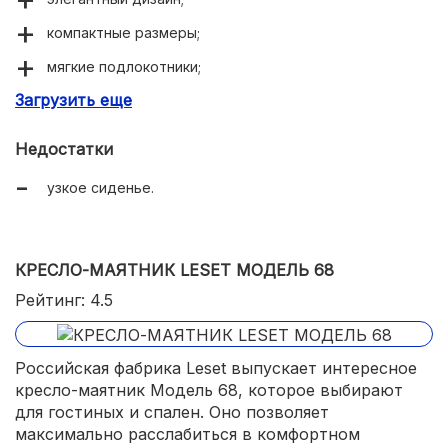
компактные размеры;
мягкие подлокотники;
Загрузить еще
прочный каркас из березовой фанеры;
обивка эко-кожей или текстилем на выбор
Недостатки
покупателя.
узкое сиденье.
КРЕСЛО-МАЯТНИК LESET МОДЕЛЬ 68
Рейтинг: 4.5
Российская фабрика Leset выпускает интересное
кресло-маятник Модель 68, которое выбирают
для гостиных и спален. Оно позволяет
максимально расслабиться в комфортном