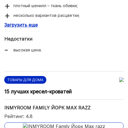
плотный шенилл – ткань обивки;
несколько вариантов расцветки;
Загрузить еще
округлая по бокам спинка;
можно приобрести тахту или оттоманку в том же
Недостатки
стиле.
высокая цена.
ТОВАРЫ ДЛЯ ДОМА
15 лучших кресел-кроватей
INMYROOM FAMILY ЙОРК MAX RAZZ
Рейтинг: 4.8