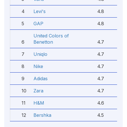
4
Levi's
4.8
5
GAP
4.8
United Colors of
6
Benetton
4.7
7
Uniqlo
4.7
8
Nike
4.7
9
Adidas
4.7
10
Zara
4.7
11
H&M
4.6
12
Bershka
4.5