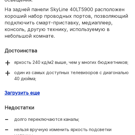
На задней панели SkyLine 40LT5900 расположен
хороший набор проводных портов, позволяющий
подключить смарт-приставку, медиаплеер,
консоль, другую технику, используемую в
небольшой комнате.
Достоинства
яркость 240 кд/м2 выше, чем у многих бюджетников;
один из самых доступных телевизоров с диагональю
40 дюйма;
уверенный прием цифрового ТВ – отлично ловит оба
Загрузить еще
мультиплекса в городе на комнатную антенну;
очень тонкие и фактурные рамки;
Недостатки
удобное меню;
долго переключаются каналы;
полная русификация.
нельзя вручную изменить яркость подсветки