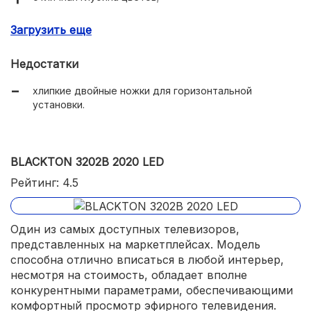
трехполосный цифровой тюнер для приема эфирного
Загрузить еще
ТВ;
вполне компактные околоэкранные рамки;
Недостатки
надежная модель, что подтверждается отзывами
хлипкие двойные ножки для горизонтальной
владельцев.
установки.
BLACKTON 3202B 2020 LED
Рейтинг: 4.5
Один из самых доступных телевизоров,
представленных на маркетплейсах. Модель
способна отлично вписаться в любой интерьер,
несмотря на стоимость, обладает вполне
конкурентными параметрами, обеспечивающими
комфортный просмотр эфирного телевидения.