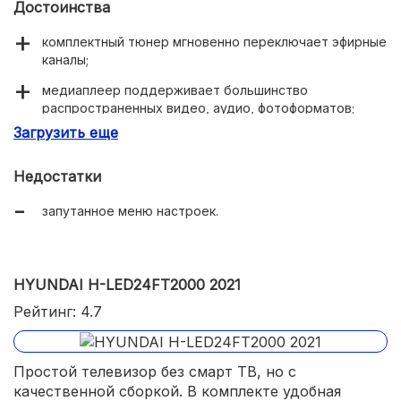
Достоинства
комплектный тюнер мгновенно переключает эфирные
каналы;
медиаплеер поддерживает большинство
распространенных видео, аудио, фотоформатов;
Загрузить еще
развертка 60 Гц обеспечивает плавную картинку, без
рывков;
Недостатки
отличный звук;
запутанное меню настроек.
VA-матрица с вполне естественной цветопередачей.
HYUNDAI H-LED24FT2000 2021
Рейтинг: 4.7
Простой телевизор без смарт ТВ, но с
качественной сборкой. В комплекте удобная