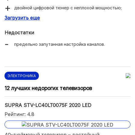
двойной цифровой тюнер с неплохой мощностью;
Загрузить еще
отличный набор коммуникационных портов: 2xUSB,
3xHDMI;
Недостатки
простое, полностью русифицированное меню;
предельно запутанная настройка каналов.
пульт с мощным ИК-передатчиком.
ЭЛЕКТРОНИКА
12 лучших недорогих телевизоров
SUPRA STV-LC40LT0075F 2020 LED
Рейтинг: 4.8
40-дюймовый телевизор – достойный