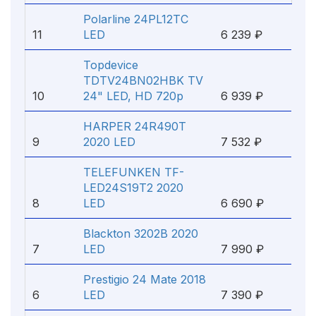
Polarline 24PL12TC
11
LED
6 239 ₽
Topdevice
TDTV24BN02HBK TV
10
24" LED, HD 720p
6 939 ₽
HARPER 24R490T
9
2020 LED
7 532 ₽
TELEFUNKEN TF-
LED24S19T2 2020
8
LED
6 690 ₽
Blackton 3202B 2020
7
LED
7 990 ₽
Prestigio 24 Mate 2018
6
LED
7 390 ₽