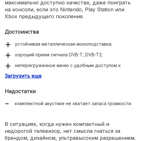
максимально доступно качестве, даже поиграть
на консоли, если это Nintendo, Play Station или
Xbox предыдущего поколения.
Достоинства
устойчивая металлическая моноподставка;
хороший прием сигнала DVB-T, DVB-T2;
неперегруженное меню с удобным доступом к
базовым настройкам;
Загрузить еще
чувствительный тюнер DVB-T2;
Недостатки
экономное энергопотребление – до 40 Вт/час;
комплектной акустике не хватает запаса громкости.
ручная регулировка уровня подсветки экрана.
В ситуациях, когда нужен компактный и
недорогой телевизор, нет смысла гнаться за
брендом, дизайном, ультравысоким разрешением.