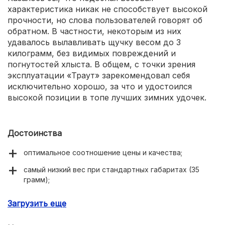
характеристика никак не способствует высокой
прочности, но слова пользователей говорят об
обратном. В частности, некоторым из них
удавалось вылавливать щучку весом до 3
килограмм, без видимых повреждений и
погнутостей хлыста. В общем, с точки зрения
эксплуатации «Траут» зарекомендовал себя
исключительно хорошо, за что и удостоился
высокой позиции в топе лучших зимних удочек.
Достоинства
оптимальное соотношение цены и качества;
самый низкий вес при стандартных габаритах (35
грамм);
расширенная комплектация (чехол и пластиковый
Загрузить еще
тубус);
наличие плотных колец для фиксации катушки (на