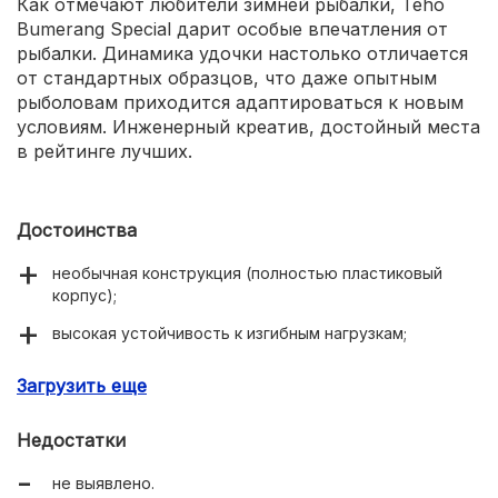
Как отмечают любители зимней рыбалки, Teho
Bumerang Special дарит особые впечатления от
рыбалки. Динамика удочки настолько отличается
от стандартных образцов, что даже опытным
рыболовам приходится адаптироваться к новым
условиям. Инженерный креатив, достойный места
в рейтинге лучших.
Достоинства
необычная конструкция (полностью пластиковый
корпус);
высокая устойчивость к изгибным нагрузкам;
упругость и невосприимчивость к пластической
Загрузить еще
деформации основного материала;
наличие подсекающего устройства.
Недостатки
не выявлено.