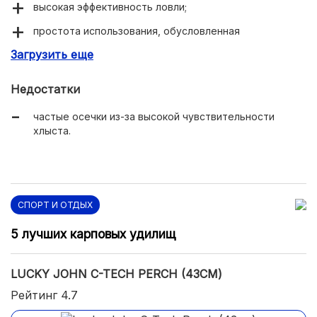
высокая эффективность ловли;
простота использования, обусловленная
использованием простейших механизмов и
Загрузить еще
элементов;
в меру прочная конструкция.
Недостатки
частые осечки из-за высокой чувствительности
хлыста.
СПОРТ И ОТДЫХ
5 лучших карповых удилищ
LUCKY JOHN C-TECH PERCH (43СМ)
Рейтинг 4.7