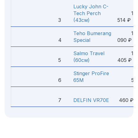
Lucky John C-
Tech Perch
1
3
(43см)
514 ₽
Teho Bumerang
1
4
Special
090 ₽
Salmo Travel
1
5
(60см)
405 ₽
Stinger ProFire
6
65M
525
7
DELFIN VR70E
460 ₽