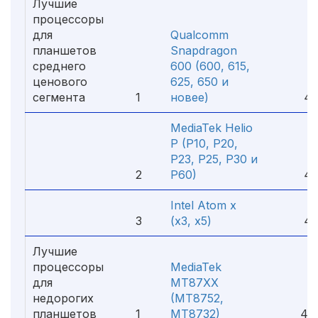
Лучшие
процессоры
для
Qualcomm
планшетов
Snapdragon
среднего
600 (600, 615,
ценового
625, 650 и
сегмента
1
новее)
4.
MediaTek Helio
P (P10, P20,
P23, P25, P30 и
2
P60)
4.
Intel Atom x
3
(x3, x5)
4.
Лучшие
процессоры
MediaTek
для
MT87XX
недорогих
(MT8752,
планшетов
1
MT8732)
4.6