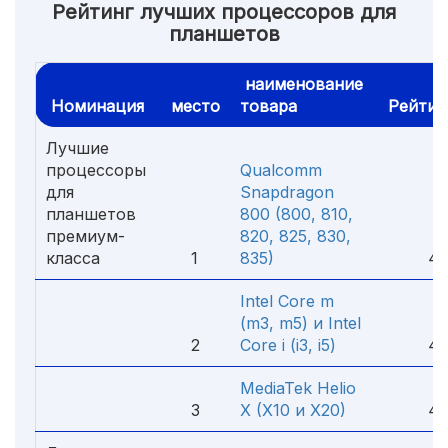
Рейтинг лучших процессоров для
планшетов
наименование
Номинация
место
товара
Рейтин
Лучшие
процессоры
Qualcomm
для
Snapdragon
планшетов
800 (800, 810,
премиум-
820, 825, 830,
класса
1
835)
4.
Intel Core m
(m3, m5) и Intel
2
Core i (i3, i5)
4.
MediaTek Helio
3
X (X10 и X20)
4.