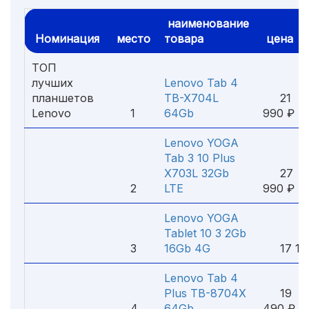
наименование
Номинация
место
товара
цена
ТОП
лучших
Lenovo Tab 4
планшетов
TB-X704L
21
Lenovo
1
64Gb
990 ₽
Lenovo YOGA
Tab 3 10 Plus
X703L 32Gb
27
2
LTE
990 ₽
Lenovo YOGA
Tablet 10 3 2Gb
3
16Gb 4G
17 19
Lenovo Tab 4
Plus TB-8704X
19
4
64Gb
490 ₽