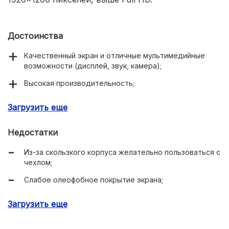
Достоинства
Качественный экран и отличные мультимедийные
возможности (дисплей, звук, камера);
Высокая производительность;
Плотная сборка и хорошие материалы корпуса;
Загрузить еще
USB Type-C и поддержка быстрой зарядки;
Недостатки
Из-за скользкого корпуса желательно пользоваться с
чехлом;
Слабое олеофобное покрытие экрана;
Нет модуля NFC для бесконтактной оплаты;
Загрузить еще
Сканер отпечатков пальцев иногда не срабатывает;