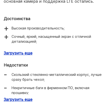
основная камера и поддержка LTE остались.
Достоинства
Высокая производительность;
Сочный, яркий, насыщенный экран с отличной
детализацией;
Хорошая работа беспроводных модулей (LTE, GPS,
Загрузить еще
Bluetooth);
Недостатки
Скользкий стеклянно-металлический корпус, лучше
сразу брать чехол;
Некритичные баги в фирменном ПО, включая
прошивку;
Загрузить еще
Среднее качество камеры;