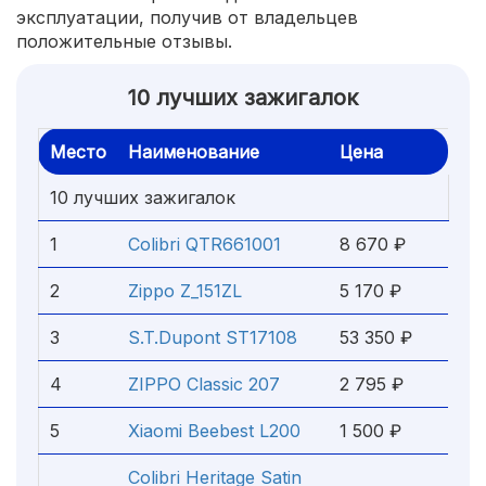
эксплуатации, получив от владельцев
положительные отзывы.
10 лучших зажигалок
Место
Наименование
Цена
10 лучших зажигалок
1
Colibri QTR661001
8 670 ₽
2
Zippo Z_151ZL
5 170 ₽
3
S.T.Dupont ST17108
53 350 ₽
4
ZIPPO Classic 207
2 795 ₽
5
Xiaomi Beebest L200
1 500 ₽
Colibri Heritage Satin