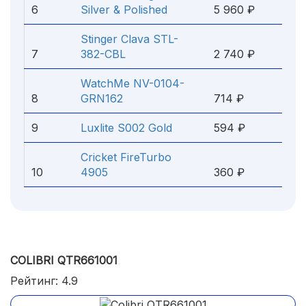
6
Silver & Polished
5 960 ₽
Stinger Clava STL-
7
382-CBL
2 740 ₽
WatchMe NV-0104-
8
GRN162
714 ₽
9
Luxlite S002 Gold
594 ₽
Cricket FireTurbo
10
4905
360 ₽
COLIBRI QTR661001
Рейтинг: 4.9