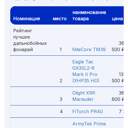
наименование
Номинация
место
товара
цена
Рейтинг
лучших
дальнобойных
36
фонарей
1
NiteCore TM39
500 ₽
Eagle Tac
GX30L2-R
Mark II Pro
13
2
(XHP35 HD)
500 ₽
Olight X9R
36
3
Marauder
800 ₽
4
FiTorch PR40
7 20
ArmyTek Prime