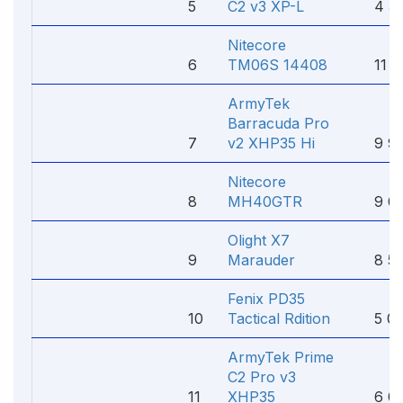
5
C2 v3 XP-L
4 39
Nitecore
6
TM06S 14408
11 00
ArmyTek
Barracuda Pro
7
v2 XHP35 Hi
9 90
Nitecore
8
MH40GTR
9 00
Olight X7
9
Marauder
8 50
Fenix PD35
10
Tactical Rdition
5 08
ArmyTek Prime
C2 Pro v3
11
XHP35
6 05