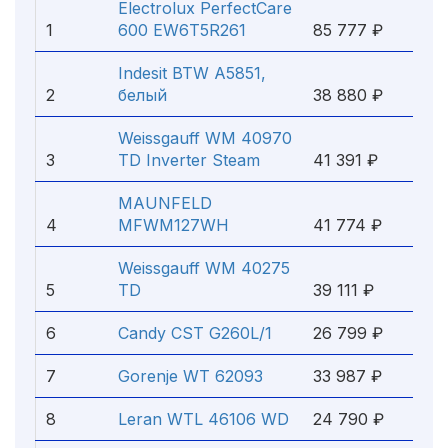
Electrolux PerfectCare
1
600 EW6T5R261
85 777 ₽
Indesit BTW A5851,
2
белый
38 880 ₽
Weissgauff WM 40970
3
TD Inverter Steam
41 391 ₽
MAUNFELD
4
MFWM127WH
41 774 ₽
Weissgauff WM 40275
5
TD
39 111 ₽
6
Candy CST G260L/1
26 799 ₽
7
Gorenje WT 62093
33 987 ₽
8
Leran WTL 46106 WD
24 790 ₽