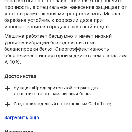
запатентованного сплава, позволяет обеспечить
прочность, а специальное нанесение защищает от
роста и размножения микроорганизмов. Металл
барабана устойчив к коррозии даже при
использовании в городах с жесткой водой.
Машина работает бесшумно и имеет низкий
уровень вибрации благодаря системе
балансировки белья. Энергоэффективность
обеспечивает инверторным двигателем с классом
А-10%.
Достоинства
функция «Предварительной стирки» для
дополнительного замачивания белья;
бак, произведенный по технологии CarboTech;
автобалансировка белья для снижения уровня
Загрузить еще
вибрации;
эко-режим, сберегающий электроэнергию и