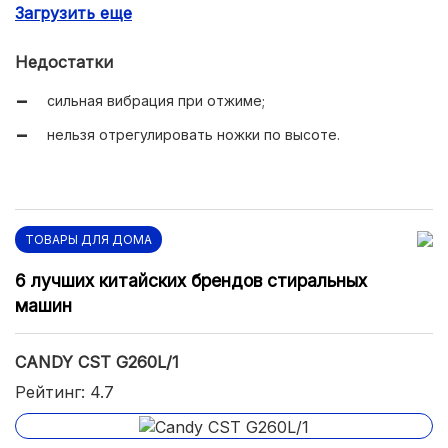
Загрузить еще
стирки;
«тихий» режим работы.
Недостатки
сильная вибрация при отжиме;
нельзя отрегулировать ножки по высоте.
ТОВАРЫ ДЛЯ ДОМА
6 лучших китайских брендов стиральных
машин
CANDY CST G260L/1
Рейтинг: 4.7