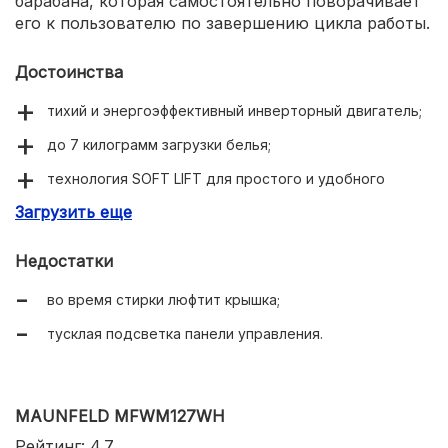
барабана, которая самостоятельно поворачивает
его к пользователю по завершению цикла работы.
Достоинства
тихий и энергоэффективный инверторный двигатель;
до 7 килограмм загрузки белья;
технология SOFT LIFT для простого и удобного
открытия отсека для стирки;
Загрузить еще
режим для детских вещей с дополнительным
полосканием.
Недостатки
во время стирки люфтит крышка;
тусклая подсветка панели управления.
MAUNFELD MFWM127WH
Рейтинг: 4.7