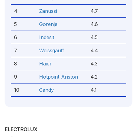
4
Zanussi
4.7
5
Gorenje
4.6
6
Indesit
4.5
7
Weissgauff
4.4
8
Haier
4.3
9
Hotpoint-Ariston
4.2
10
Candy
4.1
ELECTROLUX