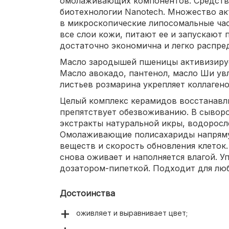
омолаживающих компонентов. Средств
биотехнологии Nanotech. Множество а
в микроскопические липосомальные час
все слои кожи, питают ее и запускают 
достаточно экономична и легко распред
Масло зародышей пшеницы активизируе
Масло авокадо, пантенол, масло Ши ув
листьев розмарина укрепляет коллаген
Целый комплекс керамидов восстанавл
препятствует обезвоживанию. В сывор
экстракты натуральной икры, водоросле
Омолаживающие полисахариды напрям
веществ и скорость обновления клеток.
снова оживает и наполняется влагой. У
дозатором-пипеткой. Подходит для люб
Достоинства
оживляет и выравнивает цвет;