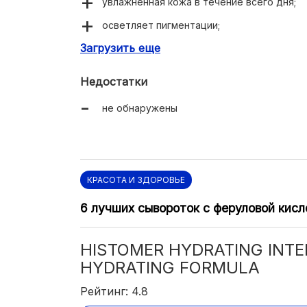
увлажненная кожа в течение всего дня;
осветляет пигментации;
Загрузить еще
разглаживает морщины;
консистенция легкая гелевая;
Недостатки
кожа мгновенно ощущает комфорт.
не обнаружены
КРАСОТА И ЗДОРОВЬЕ
6 лучших сывороток с феруловой кисл
HISTOMER HYDRATING INTE
HYDRATING FORMULA
Рейтинг: 4.8