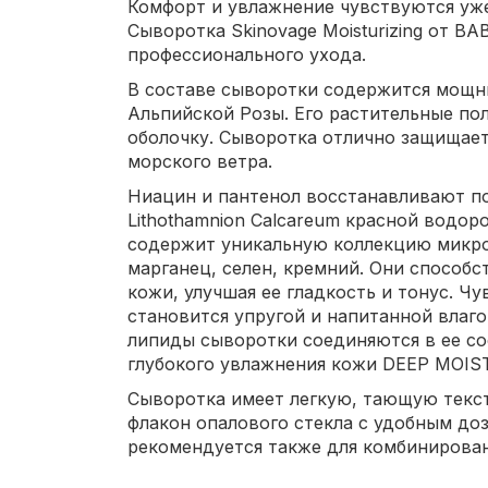
Комфорт и увлажнение чувствуются уже
Сыворотка Skinovage Moisturizing от B
профессионального ухода.
В составе сыворотки содержится мощн
Альпийской Розы. Его растительные п
оболочку. Сыворотка отлично защищает
морского ветра.
Ниацин и пантенол восстанавливают п
Lithothamnion Calcareum красной водор
содержит уникальную коллекцию микро
марганец, селен, кремний. Они способ
кожи, улучшая ее гладкость и тонус. Ч
становится упругой и напитанной влаг
липиды сыворотки соединяются в ее с
глубокого увлажнения кожи DEEP MOIST
Сыворотка имеет легкую, тающую текст
флакон опалового стекла с удобным доз
рекомендуется также для комбинирова