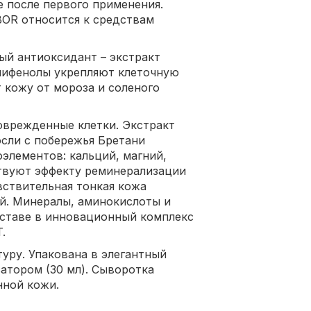
 после первого применения.
ABOR относится к средствам
ый антиоксидант – экстракт
олифенолы укрепляют клеточную
 кожу от мороза и соленого
оврежденные клетки. Экстракт
осли с побережья Бретани
элементов: кальций, магний,
ствуют эффекту реминерализации
увствительная тонкая кожа
ой. Минералы, аминокислоты и
оставе в инновационный комплекс
.
уру. Упакована в элегантный
атором (30 мл). Сыворотка
нной кожи.