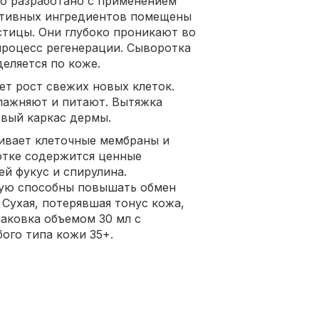
о разработано с применением
ктивных ингредиентов помещены
тицы. Они глубоко проникают во
процесс регенерации. Сыворотка
еляется по коже.
т рост свежих новых клеток.
лажняют и питают. Вытяжка
овый каркас дермы.
ивает клеточные мембраны и
отке содержится ценные
й фукус и спирулина.
ую способны повышать обмен
 Сухая, потерявшая тонус кожа,
паковка объемом 30 мл с
ого типа кожи 35+.