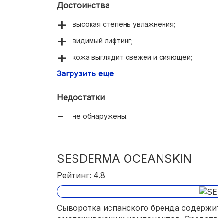
Достоинства
высокая степень увлажнения;
видимый лифтинг;
кожа выглядит свежей и сияющей;
Загрузить еще
осветляет пигментные пятна;
эффективное омоложение;
Недостатки
дозатор-помпа;
не обнаружены.
хороша для «капризной кожи»;
тонкий свежий аромат.
SESDERMA OCEANSKIN
Рейтинг: 4.8
Сыворотка испанского бренда содержи