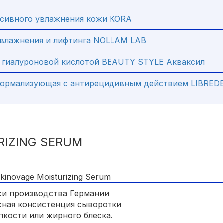
нсивного увлажнения кожи KORA
увлажнения и лифтинга NOLLAM LAB
 гиалуроновой кислотой BEAUTY STYLE Акваксил
нормализующая с антирецидивным действием LIBRED
RIZING SERUM
жи производства Германии
жная консистенция сыворотки
пкости или жирного блеска.