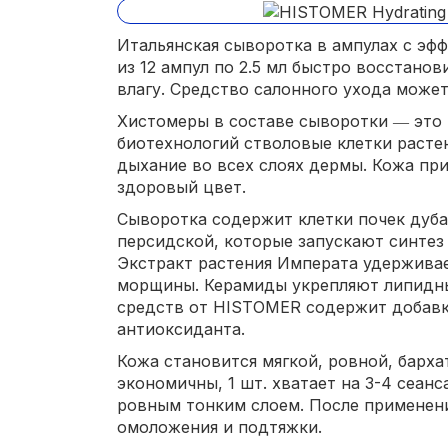
Итальянская сыворотка в ампулах с эф
из 12 ампул по 2.5 мл быстро восстано
влагу. Средство салонного ухода может
Хистомеры в составе сыворотки ― это
биотехнологий стволовые клетки расте
дыхание во всех слоях дермы. Кожа пр
здоровый цвет.
Сыворотка содержит клетки почек дуба
персидской, которые запускают синтез 
Экстракт растения Императа удерживае
морщины. Керамиды укрепляют липидн
средств от HISTOMER содержит добавк
антиоксиданта.
Кожа становится мягкой, ровной, барх
экономичны, 1 шт. хватает на 3-4 сеан
ровным тонким слоем. После применен
омоложения и подтяжки.