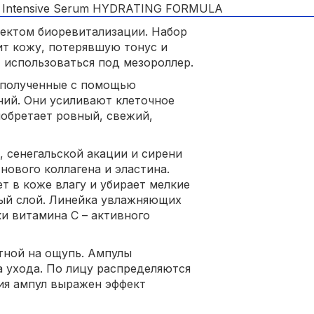
фектом биоревитализации. Набор
вит кожу, потерявшую тонус и
 использоваться под мезороллер.
 полученные с помощью
ний. Они усиливают клеточное
иобретает ровный, свежий,
, сенегальской акации и сирени
нового коллагена и эластина.
т в коже влагу и убирает мелкие
ый слой. Линейка увлажняющих
и витамина С – активного
атной на ощупь. Ампулы
са ухода. По лицу распределяются
ия ампул выражен эффект