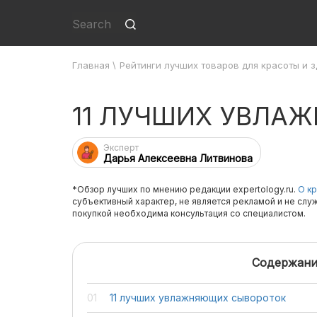
Главная
\
Рейтинги лучших товаров для красоты и 
11 ЛУЧШИХ УВЛА
Эксперт
Дарья Алексеевна Литвинова
*Обзор лучших по мнению редакции expertology.ru.
О кр
субъективный характер, не является рекламой и не слу
покупкой необходима консультация со специалистом.
Содержани
11 лучших увлажняющих сывороток