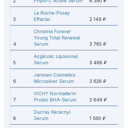
2
Phyto-C Active Serum
6 390 ₽
La Roche-Posay
3
Effaclar
2 149 ₽
Christina Forever
Young Total Renewal
4
Serum
3 785 ₽
Acglicolic Liposomal
5
Serum
3 466 ₽
Janssen Cosmetics
6
Microsilver Serum
3 626 ₽
VICHY Normaderm
7
Probio BHA-Serum
2 649 ₽
Ducray Keracnyl
8
Serum
1 560 ₽