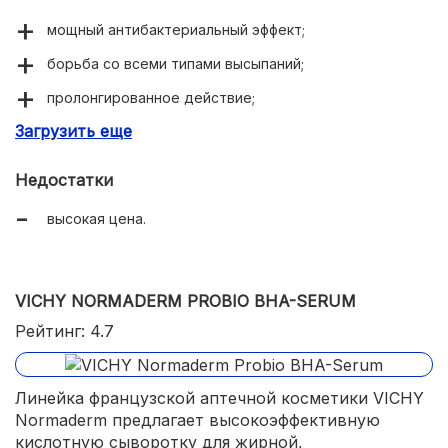
мощный антибактериальный эффект;
борьба со всеми типами высыпаний;
пролонгированное действие;
Загрузить еще
устранение раздражений и воспалений;
смягчение и увлажнение тканей;
Недостатки
приятная текстура флюида;
высокая цена.
легкий аромат;
небольшой расход;
VICHY NORMADERM PROBIO BHA-SERUM
совместимость с декоративной и уходовой
косметикой.
Рейтинг: 4.7
Линейка французской аптечной косметики VICHY
Normaderm предлагает высокоэффективную
кислотную сыворотку для жирной,