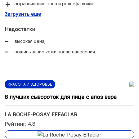
выравнивание тона и рельефа кожи;
Загрузить еще
разглаживание морщинок и кожных заломов;
осветление пигментных пятен;
Недостатки
оптимальная консистенция;
высокая цена;
экономичный расход;
пощипывание кожи после нанесения.
быстрое преображение лица;
КРАСОТА И ЗДОРОВЬЕ
6 лучших сывороток для лица с алоэ вера
LA ROCHE-POSAY EFFACLAR
Рейтинг: 4.8