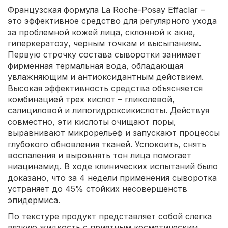
Французская формула La Roche-Posay Effaclar –
это эффективное средство для регулярного ухода
за проблемной кожей лица, склонной к акне,
гиперкератозу, черным точкам и высыпаниям.
Первую строчку состава сыворотки занимает
фирменная термальная вода, обладающая
увлажняющим и антиоксидантным действием.
Высокая эффективность средства объясняется
комбинацией трех кислот – гликолевой,
салициловой и липогидроксикислоты. Действуя
совместно, эти кислоты очищают поры,
выравнивают микрорельеф и запускают процессы
глубокого обновления тканей. Успокоить, снять
воспаления и выровнять тон лица помогает
ниацинамид. В ходе клинических испытаний было
доказано, что за 4 недели применения сыворотка
устраняет до 45% стойких несовершенств
эпидермиса.
По текстуре продукт представляет собой слегка
вязкую жидкость с приятным косметическим