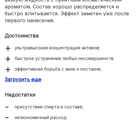
ароматом. Состав хорошо распределяется и
быстро впитывается. Эффект заметен уже после
первого нанесения.
Достоинства
ультравысокая концентрация активов;
быстрое устранение любых несовершенств;
эффективная борьба с акне и постакне;
Загрузить еще
ускоренное обновление эпидермиса;
омолаживающее действие;
Недостатки
осветление пигментных пятен;
присутствие спирта в составе;
оптимальная текстура;
неэкономичный расход.
приятный косметический аромат.