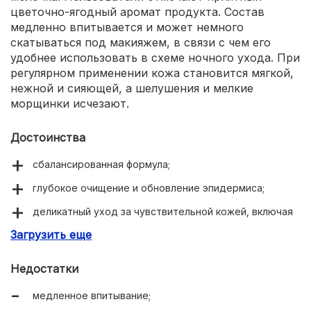
цветочно-ягодный аромат продукта. Состав
медленно впитывается и может немного
скатываться под макияжем, в связи с чем его
удобнее использовать в схеме ночного ухода. При
регулярном применении кожа становится мягкой,
нежной и сияющей, а шелушения и мелкие
морщинки исчезают.
Достоинства
сбалансированная формула;
глубокое очищение и обновление эпидермиса;
деликатный уход за чувствительной кожей, включая
периорбитальную зону;
Загрузить еще
смягчение и увлажнение тканей;
Недостатки
борьба с шелушениями;
медленное впитывание;
приятный цветочно-ягодный аромат;