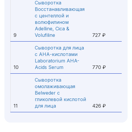
Сыворотка
Восстанавливающая
с центеллой и
волюфилином
Adelline, Cica &
9
Volufiline
727 ₽
Сыворотка для лица
c АНА-кислотами
Laboratorium AHA-
10
Acids Serum
770 ₽
Сыворотка
омолаживающая
Belweder с
гликолевой кислотой
11
для лица
426 ₽