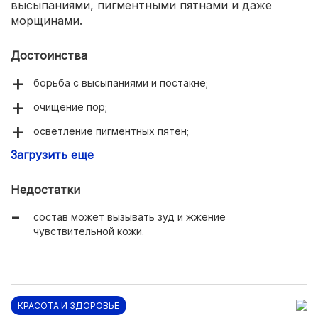
высыпаниями, пигментными пятнами и даже
морщинами.
Достоинства
борьба с высыпаниями и постакне;
очищение пор;
осветление пигментных пятен;
Загрузить еще
увлажнение тканей;
повышение локального иммунитета эпидермиса;
Недостатки
матирующий эффект;
состав может вызывать зуд и жжение
текстура легкого крема;
чувствительной кожи.
приятный свежий аромат;
научно подтвержденная эффективность.
КРАСОТА И ЗДОРОВЬЕ