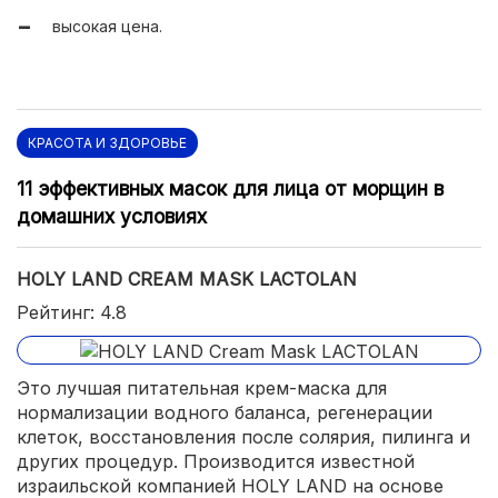
высокая цена.
подходит для жирной кожи;
можно оставлять на ночь;
восстанавливает после солярия, сауны;
имеет накопительный эффект;
КРАСОТА И ЗДОРОВЬЕ
экономно расходуется.
11 эффективных масок для лица от морщин в
домашних условиях
HOLY LAND CREAM MASK LACTOLAN
Рейтинг: 4.8
Это лучшая питательная крем-маска для
нормализации водного баланса, регенерации
клеток, восстановления после солярия, пилинга и
других процедур. Производится известной
израильской компанией HOLY LAND на основе