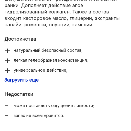
ранки. Дополняет действие алоэ
гидролизованный коллаген. Также в состав
входит касторовое масло, глицерин, экстракты
папайи, ромашки, опунции, камелии.
Достоинства
натуральный безопасный состав;
легкая гелеобразная консистенция;
универсальное действие;
Загрузить еще
подходит для кожи вокруг глаз;
помогает при солнечных ожогах, укусах насекомых;
Недостатки
невысокая цена.
может оставлять ощущение липкости;
запах не всем нравится.