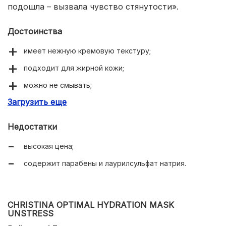
подошла – вызвала чувство стянутости».
Достоинства
имеет нежную кремовую текстуру;
подходит для жирной кожи;
можно не смывать;
Загрузить еще
нейтральный аромат;
экономно расходуется;
Недостатки
немного отбеливает;
высокая цена;
убирает шелушение и покраснение;
содержит парабены и лаурилсульфат натрия.
результат, как после салонных процедур.
CHRISTINA OPTIMAL HYDRATION MASK
UNSTRESS