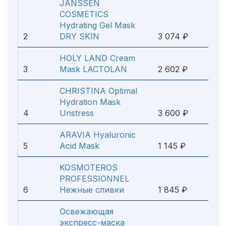
JANSSEN
COSMETICS
Hydrating Gel Mask
2
DRY SKIN
3 074 ₽
HOLY LAND Cream
3
Mask LACTOLAN
2 602 ₽
CHRISTINA Optimal
Hydration Mask
4
Unstress
3 600 ₽
ARAVIA Hyaluronic
5
Acid Mask
1 145 ₽
KOSMOTEROS
PROFESSIONNEL
6
Нежные сливки
1 845 ₽
Освежающая
экспресс-маска