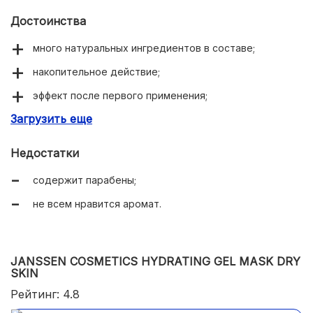
Достоинства
много натуральных ингредиентов в составе;
накопительное действие;
эффект после первого применения;
Загрузить еще
подходит для всех типов кожи;
устраняет шелушение, покраснение, зуд и купероз;
Недостатки
разглаживает мелкие морщинки;
содержит парабены;
усиливает действие других косметических средств;
не всем нравится аромат.
приятная кремовая консистенция;
экономно расходуется.
JANSSEN COSMETICS HYDRATING GEL MASK DRY
SKIN
Рейтинг: 4.8