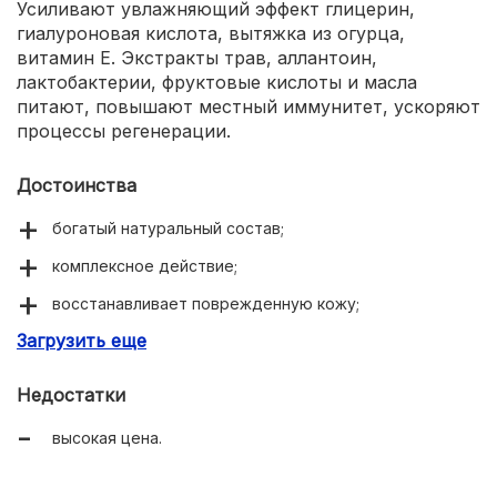
Усиливают увлажняющий эффект глицерин,
гиалуроновая кислота, вытяжка из огурца,
витамин Е. Экстракты трав, аллантоин,
лактобактерии, фруктовые кислоты и масла
питают, повышают местный иммунитет, ускоряют
процессы регенерации.
Достоинства
богатый натуральный состав;
комплексное действие;
восстанавливает поврежденную кожу;
Загрузить еще
глубоко увлажняет;
легко распределяется;
Недостатки
может использоваться под макияж;
высокая цена.
подходит для чувствительной кожи;
мгновенный эффект;