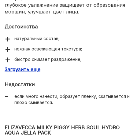
глубокое увлажнение защищает от образования
морщин, улучшает цвет лица.
Достоинства
натуральный состав;
нежная освежающая текстура;
быстро снимает раздражение;
Загрузить еще
можно не смывать;
эффект держится до 3 суток;
Недостатки
имеет нейтральный аромат;
если много нанести, образует пленку, скатывается и
предотвращает образование морщин;
плохо смывается.
красивая упаковка с аппликатором.
ELIZAVECCA MILKY PIGGY HERB SOUL HYDRO
AQUA JELLA PACK