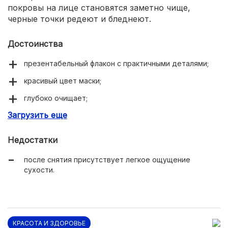
покровы на лице становятся заметно чище,
черные точки редеют и бледнеют.
Достоинства
презентабельный флакон с практичными деталями;
красивый цвет маски;
глубоко очищает;
Загрузить еще
сужает расширенные поры;
заметно снижает количество черных точек;
Недостатки
придает кожным покровам матовость.
после снятия присутствует легкое ощущение
сухости.
КРАСОТА И ЗДОРОВЬЕ