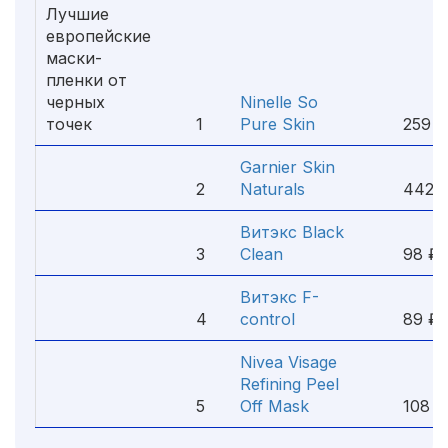
Лучшие
европейские
маски-
пленки от
черных
Ninelle So
точек
1
Pure Skin
259 ₽
Garnier Skin
2
Naturals
442 
Витэкс Black
3
Clean
98 ₽
Витэкс F-
4
control
89 ₽
Nivea Visage
Refining Peel
5
Off Mask
108 ₽