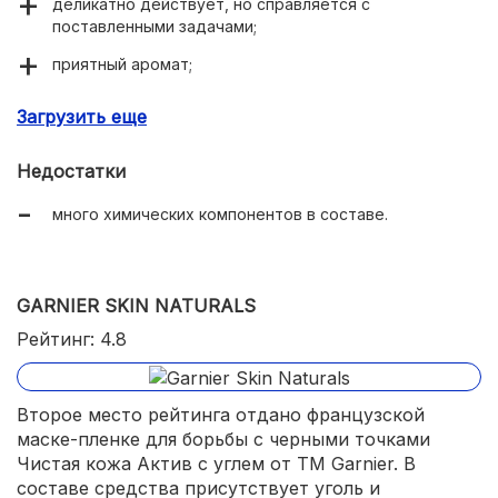
деликатно действует, но справляется с
поставленными задачами;
приятный аромат;
не вызывает раздражения или аллергической
Загрузить еще
реакции.
Недостатки
много химических компонентов в составе.
GARNIER SKIN NATURALS
Рейтинг: 4.8
Второе место рейтинга отдано французской
маске-пленке для борьбы с черными точками
Чистая кожа Актив с углем от ТМ Garnier. В
составе средства присутствует уголь и