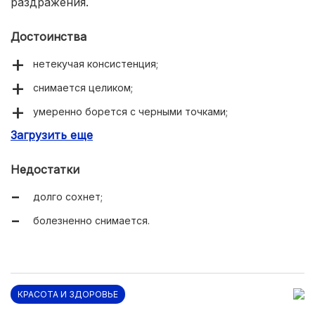
раздражения.
Достоинства
нетекучая консистенция;
снимается целиком;
умеренно борется с черными точками;
Загрузить еще
устраняет шелушения;
суживает поры;
Недостатки
матирует лицо.
долго сохнет;
болезненно снимается.
КРАСОТА И ЗДОРОВЬЕ