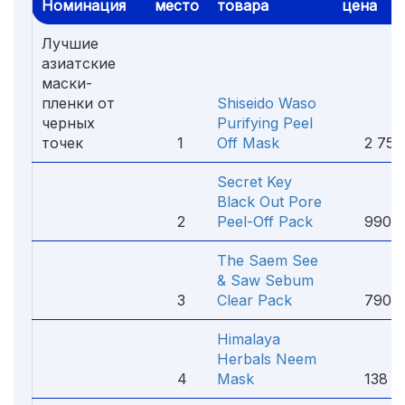
Номинация
место
товара
цена
Лучшие
азиатские
маски-
пленки от
Shiseido Waso
черных
Purifying Peel
точек
1
Off Mask
2 755
Secret Key
Black Out Pore
2
Peel-Off Pack
990 
The Saem See
& Saw Sebum
3
Clear Pack
790 
Himalaya
Herbals Neem
4
Mask
138 ₽