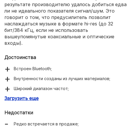
результате производителю удалось добиться едва
ли не идеального показателя сигнал/шум. Это
говорит о том, что предусилитель позволит
наслаждаться музыке в формате hi-res (до 32
бит/384 кГц, если не использовать
вышеупомянутые коаксиальные и оптические
входы).
Достоинства
Встроен Bluetooth;
Внутренности созданы из лучших материалов;
Широкий диапазон частот;
Загрузить еще
Огромное количество разъёмов;
Имеется пульт ДУ;
Недостатки
Удобное управление при помощи фронтальной
Редко встречается в продаже;
панели;