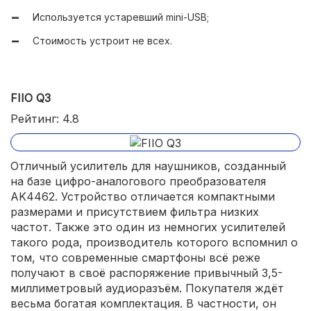
Используется устаревший mini-USB;
Весьма большое количество 3,5-миллиметровых
разъёмов;
Стоимость устроит не всех.
Отлично показывает себя с любыми наушниками.
FIIO Q3
Рейтинг: 4.8
Отличный усилитель для наушников, созданный
на базе цифро-аналогового преобразователя
AK4462. Устройство отличается компактными
размерами и присутствием фильтра низких
частот. Также это один из немногих усилителей
такого рода, производитель которого вспомнил о
том, что современные смартфоны всё реже
получают в своё распоряжение привычный 3,5-
миллиметровый аудиоразъём. Покупателя ждёт
весьма богатая комплектация. В частности, он