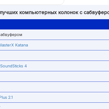
 лучших компьютерных колонок с сабвуфер
сабвуфером
BlasterX Katana
SoundSticks 4
lus 2.1
7