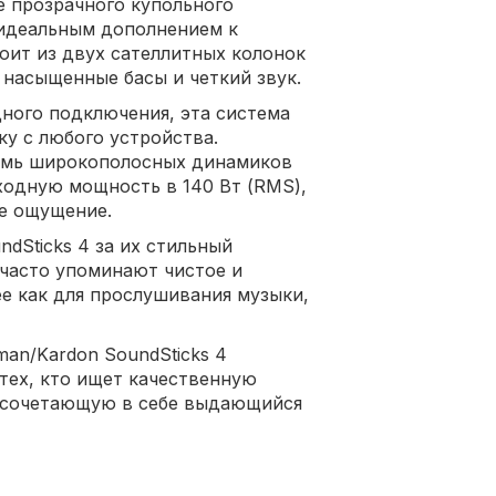
е прозрачного купольного
 идеальным дополнением к
оит из двух сателлитных колонок
насыщенные басы и четкий звук.
дного подключения, эта система
ку с любого устройства.
емь широкополосных динамиков
ходную мощность в 140 Вт (RMS),
е ощущение.
dSticks 4 за их стильный
 часто упоминают чистое и
е как для прослушивания музыки,
an/Kardon SoundSticks 4
тех, кто ищет качественную
 сочетающую в себе выдающийся