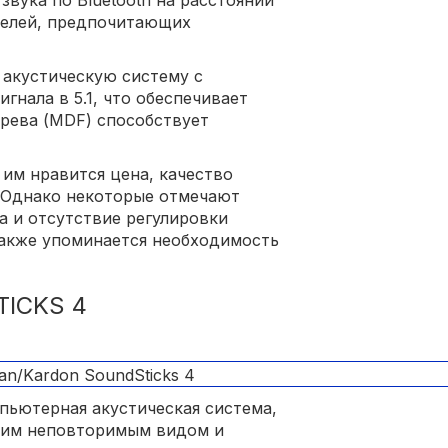
вука по Bluetooth на расстоянии
ателей, предпочитающих
 акустическую систему с
нала в 5.1, что обеспечивает
ерева (MDF) способствует
 им нравится цена, качество
. Однако некоторые отмечают
а и отсутствие регулировки
Также упоминается необходимость
ICKS 4
пьютерная акустическая система,
воим неповторимым видом и