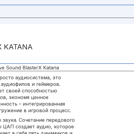
X KATANA
 просто аудиосистема, это
 аудиофилов и геймеров.
ет своей способностью
ов, экономя ценное
енность – интегрированная
гружение в игровой процесс.
о звука. Сочетание передового
о ЦАП создает аудио, которое
чает в себя пять динамиков и