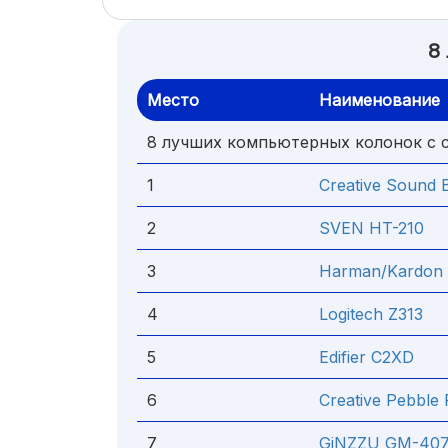
8
Место
Наименование
8 лучших компьютерных колонок с 
1
Creative Sound 
2
SVEN HT-210
3
Harman/Kardon 
4
Logitech Z313
5
Edifier C2XD
6
Creative Pebble P
7
GiNZZU GM-40