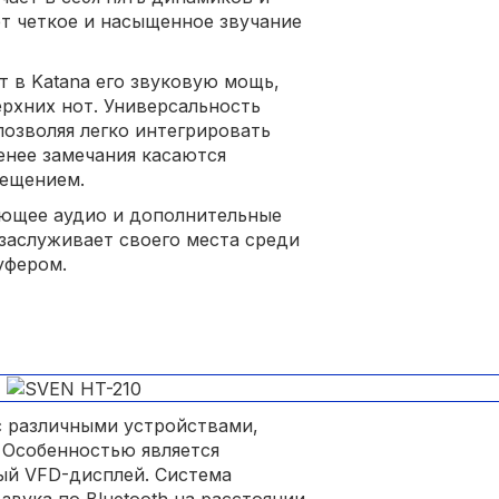
ет четкое и насыщенное звучание
т в Katana его звуковую мощь,
ерхних нот. Универсальность
позволяя легко интегрировать
енее замечания касаются
вещением.
яющее аудио и дополнительные
a заслуживает своего места среди
уфером.
с различными устройствами,
 Особенностью является
й VFD-дисплей. Система