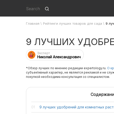
Главная
\
Рейтинги лучших товаров для сада
\
9 лу
9 ЛУЧШИХ УДОБР
Эксперт
Николай Александрович
*Обзор лучших по мнению редакции expertology.ru.
О кр
субъективный характер, не является рекламой и не слу
покупкой необходима консультация со специалистом.
Содержани
9 лучших удобрений для комнатных рас