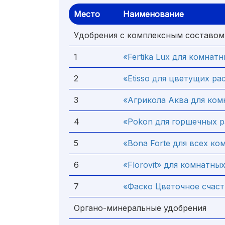
Место
Наименование
Удобрения с комплексным составом
1
«Fertika Lux для комнат
2
«Etisso для цветущих ра
3
«Агрикола Аква для ком
4
«Pokon для горшечных 
5
«Bona Forte для всех ко
6
«Florovit» для комнатны
7
«Фаско Цветочное счаст
Органо-минеральные удобрения