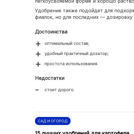
легкоусвояемой форме и хорошо раство
Удобрение также подойдет для подкорм
фиалок, но для последних — дозировку 
Достоинства
оптимальный состав;
удобный практичный дозатор;
простота использования.
Недостатки
стоит дорого.
САД И ОГОРОД
15 лучших удобрений для картофеля