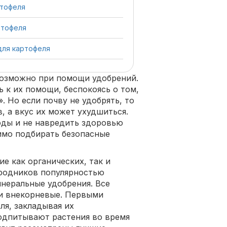
ртофеля
ртофеля
для картофеля
возможно при помощи удобрений.
 к их помощи, беспокоясь о том,
 Но если почву не удобрять, то
, а вкус их может ухудшиться.
оды и не навредить здоровью
димо подбирать безопасные
е как органических, так и
ородников популярностью
неральные удобрения. Все
и внекорневые. Первыми
ля, закладывая их
одпитывают растения во время