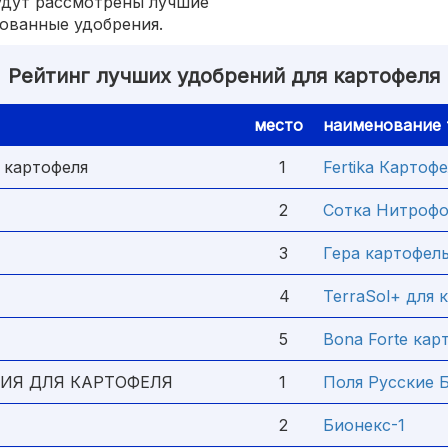
будут рассмотрены лучшие
ованные удобрения.
Рейтинг лучших удобрений для картофеля
место
наименование 
 картофеля
1
Fertika Картоф
2
Сотка Нитрофо
3
Гера картофел
4
TerraSol+ для 
5
Bona Forte кар
ИЯ ДЛЯ КАРТОФЕЛЯ
1
Поля Русские 
2
Бионекс-1