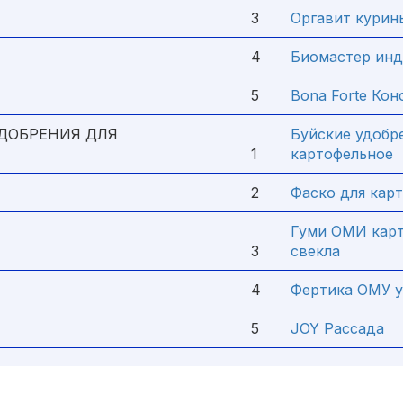
3
Оргавит курин
4
Биомастер ин
5
Bona Forte Кон
ДОБРЕНИЯ ДЛЯ
Буйские удобр
1
картофельное
2
Фаско для кар
Гуми ОМИ карт
3
свекла
4
Фертика ОМУ у
5
JOY Рассада