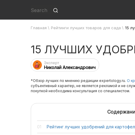
Главная
\
Рейтинги лучших товаров для сада
\
15 л
15 ЛУЧШИХ УДОБ
Эксперт
Николай Александрович
*Обзор лучших по мнению редакции expertology.ru.
О кр
субъективный характер, не является рекламой и не слу
покупкой необходима консультация со специалистом.
Содержани
Рейтинг лучших удобрений для картофе