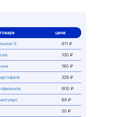
товара
цена
ельное-5
611 ₽
ска
100 ₽
ьное
180 ₽
картофеля
329 ₽
тофельное
600 ₽
Биогумус
89 ₽
50 ₽