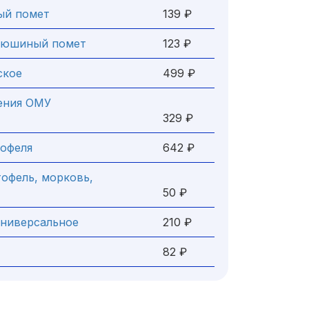
ый помет
139 ₽
дюшиный помет
123 ₽
ское
499 ₽
ения ОМУ
329 ₽
тофеля
642 ₽
офель, морковь,
50 ₽
ниверсальное
210 ₽
82 ₽