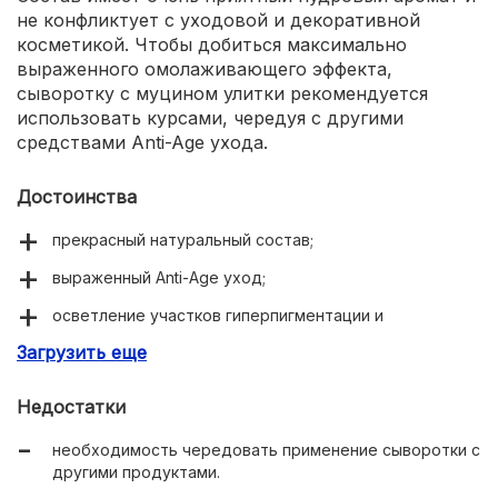
не конфликтует с уходовой и декоративной
косметикой. Чтобы добиться максимально
выраженного омолаживающего эффекта,
сыворотку с муцином улитки рекомендуется
использовать курсами, чередуя с другими
средствами Anti-Age ухода.
Достоинства
прекрасный натуральный состав;
выраженный Anti-Age уход;
осветление участков гиперпигментации и
выравнивание тона лица;
Загрузить еще
интенсивное увлажнение;
Недостатки
необычная «тягучая» текстура;
необходимость чередовать применение сыворотки с
приятный пудровый аромат;
другими продуктами.
совместимость с любой уходовой и декоративной