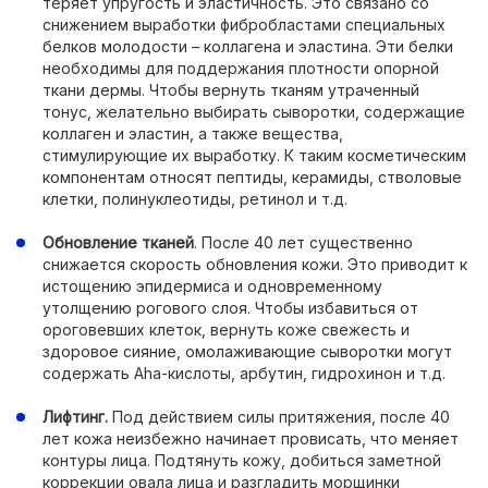
теряет упругость и эластичность. Это связано со
снижением выработки фибробластами специальных
белков молодости – коллагена и эластина. Эти белки
необходимы для поддержания плотности опорной
ткани дермы. Чтобы вернуть тканям утраченный
тонус, желательно выбирать сыворотки, содержащие
коллаген и эластин, а также вещества,
стимулирующие их выработку. К таким косметическим
компонентам относят пептиды, керамиды, стволовые
клетки, полинуклеотиды, ретинол и т.д.
Обновление тканей
. После 40 лет существенно
снижается скорость обновления кожи. Это приводит к
истощению эпидермиса и одновременному
утолщению рогового слоя. Чтобы избавиться от
ороговевших клеток, вернуть коже свежесть и
здоровое сияние, омолаживающие сыворотки могут
содержать Aha-кислоты, арбутин, гидрохинон и т.д.
Лифтинг.
Под действием силы притяжения, после 40
лет кожа неизбежно начинает провисать, что меняет
контуры лица. Подтянуть кожу, добиться заметной
коррекции овала лица и разгладить морщинки