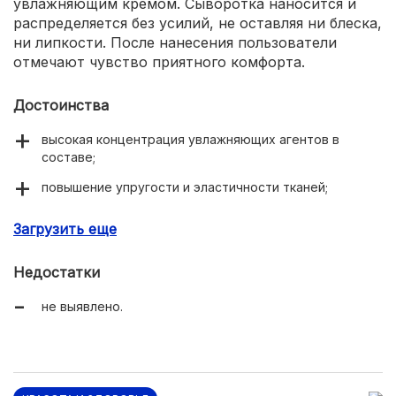
увлажняющим кремом. Сыворотка наносится и
распределяется без усилий, не оставляя ни блеска,
ни липкости. После нанесения пользователи
отмечают чувство приятного комфорта.
Достоинства
высокая концентрация увлажняющих агентов в
составе;
повышение упругости и эластичности тканей;
восстановление структуры соединительнотканного
Загрузить еще
матрикса дермы;
лифтинг-эффект;
Недостатки
приятная текстура;
не выявлено.
отсутствие яркого запаха;
ощущение комфорта после нанесения;
минимальный расход.