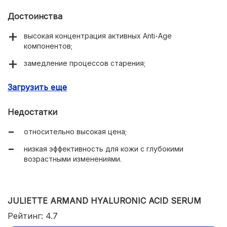
Достоинства
высокая концентрация активных Anti-Age
компонентов;
замедление процессов старения;
питание и увлажнение тканей;
Загрузить еще
коррекция овала лица и мелких мимических морщин;
Недостатки
приятная текстура;
относительно высокая цена;
легкий аромат;
низкая эффективность для кожи с глубокими
экономичный расход.
возрастными изменениями.
JULIETTE ARMAND HYALURONIC ACID SERUM
Рейтинг: 4.7