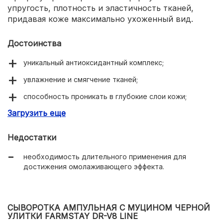
упругость, плотность и эластичность тканей,
придавая коже максимально ухоженный вид.
Достоинства
уникальный антиоксидантный комплекс;
увлажнение и смягчение тканей;
способность проникать в глубокие слои кожи;
Загрузить еще
накопительный омолаживающий эффект;
легкая консистенция флюида;
Недостатки
способность быстро впитываться, не конфликтуя с
необходимость длительного применения для
косметикой;
достижения омолаживающего эффекта.
отсутствие запаха;
доступная цена.
СЫВОРОТКА АМПУЛЬНАЯ С МУЦИНОМ ЧЕРНОЙ
УЛИТКИ FARMSTAY DR-V8 LINE