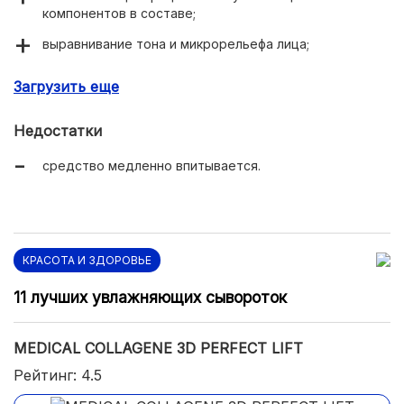
компонентов в составе;
выравнивание тона и микрорельефа лица;
борьба с гиперпигментацией;
Загрузить еще
глубокое увлажнение тканей;
Недостатки
высокие оценки дерматологов;
средство медленно впитывается.
приятный аромат;
экономичный расход.
КРАСОТА И ЗДОРОВЬЕ
11 лучших увлажняющих сывороток
MEDICAL COLLAGENE 3D PERFECT LIFT
Рейтинг: 4.5