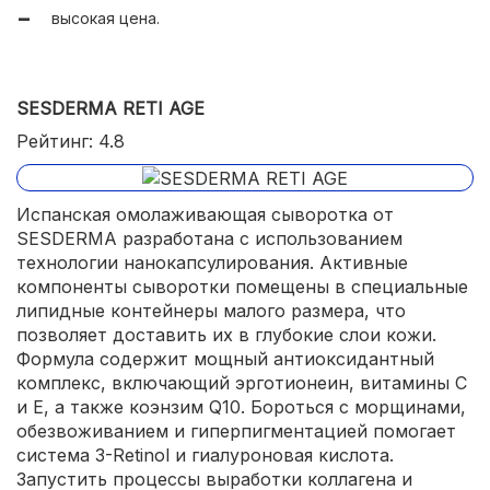
высокая цена.
легкая текстура;
быстрое впитывание;
высокие оценки дерматологов и косметологов;
SESDERMA RETI AGE
экономичный расход.
Рейтинг: 4.8
Испанская омолаживающая сыворотка от
SESDERMA разработана с использованием
технологии нанокапсулирования. Активные
компоненты сыворотки помещены в специальные
липидные контейнеры малого размера, что
позволяет доставить их в глубокие слои кожи.
Формула содержит мощный антиоксидантный
комплекс, включающий эрготионеин, витамины С
и Е, а также коэнзим Q10. Бороться с морщинами,
обезвоживанием и гиперпигментацией помогает
система 3-Retinol и гиалуроновая кислота.
Запустить процессы выработки коллагена и