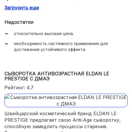
Загрузить еще
замедление процессов старения;
борьба с гиперпигментацией;
Недостатки
легкая текстура;
относительно высокая цена;
быстрое впитывание;
необходимость системного применения для
отсутствие синтетической отдушки;
достижения устойчивого эффекта.
экономичный расход.
СЫВОРОТКА АНТИВОЗРАСТНАЯ ELDAN LE
PRESTIGE С ДМАЭ
Рейтинг: 4.7
Швейцарский косметический бренд ELDAN LE
PRESTIGE предлагает свою Anti-Age сыворотку,
способную замедлить процессы старения.