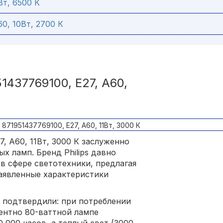
Вт, 6500 К
0, 10Вт, 2700 К
437769100, E27, A60,
7, A60, 11Вт, 3000 К заслуженно
х ламп. Бренд Philips давно
в сфере светотехники, предлагая
аявленные характеристики
 подтвердили: при потреблении
лентно 80-ваттной лампе
 000 часов, а теплый свет (3000