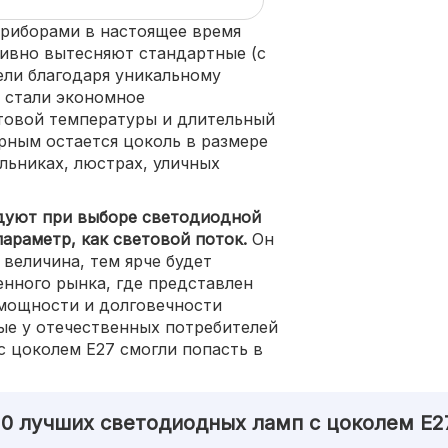
риборами в настоящее время
ивно вытесняют стандартные (с
ели благодаря уникальному
х стали экономное
товой температуры и длительный
рным остается цоколь в размере
ильниках, люстрах, уличных
ндуют при выборе светодиодной
параметр, как световой поток.
Он
 величина, тем ярче будет
енного рынка, где представлен
 мощности и долговечности
ые у отечественных потребителей
с цоколем Е27 смогли попасть в
10 лучших светодиодных ламп с цоколем Е2