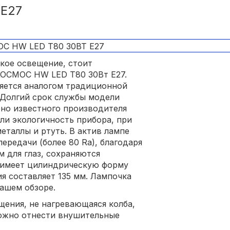
Е27
ркое освещение, стоит
КОСМОС HW LED Т80 30Вт Е27.
яется аналогом традиционной
 Долгий срок службы модели
рно известного производителя
или экологичность прибора, при
еталлы и ртуть. В актив лампе
ередачи (более 80 Ra), благодаря
 для глаз, сохраняются
ь имеет цилиндрическую форму
я составляет 135 мм. Лампочка
нашем обзоре.
щения, не нагревающаяся колба,
можно отнести внушительные