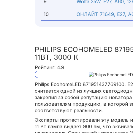
9
Wolta 25W, E27, A60, 12
10
ОНЛАЙТ 71649, E27, A6
PHILIPS ECOHOMELED 871951
11ВТ, 3000 К
Рейтинг: 4.9
Philips EcohomeLED 871951437769100, E2
считается одной из лучших светодиодны
закрепил за собой репутацию новатора 
пользователям продукцию, в которой з
соответствуют реальности.
Эксперты протестировали эту модель и
11 Вт лампа выдает 900 лм, что эквива
накаливания. Срок службы превышает 10