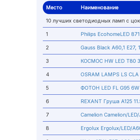
Место
Наименование
10 лучших светодиодных ламп с цо
1
Philips EcohomeLED 871
2
Gauss Black A60,1 E27,
3
КОСМОС HW LED Т80 3
4
OSRAM LAMPS LS CLA 40
5
ФОТОН LED FL G95 6W 
6
REXANT Груша A125 11.
7
Camelion Camelion/LED/
8
Ergolux Ergolux/LED/A60