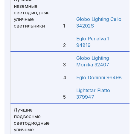
наземные
светодиодные
уличные
Globo Lighting Celio
светильники
1
34202S
1
Eglo Penalva 1
2
94819
2
Globo Lighting
3
Monika 32407
5
4
Eglo Doninni 96498
7
Lightstar Piatto
5
379947
1
Лучшие
подвесные
светодиодные
уличные