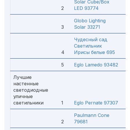
Solar Cube/Box
2
LED 93774
4
Globo Lighting
3
Solar 33271
1
Чудесный сад
Светильник
4
Ирисы белые 695
1
5
Eglo Lamedo 93482
3
Лучшие
настенные
светодиодные
уличные
светильники
1
Eglo Pernate 97307
6
Paulmann Cone
2
79681
9