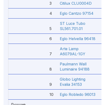
3
Citilux CLU0004D
5
4
Eglo Cantzo 97154
5
ST Luce Tubo
5
SL561.701.01
3
6
Eglo Helvella 96418
1
Arte Lamp
7
A6079AL-1GY
2
Paulmann Wall
8
Luminaire 94188
2
Globo Lighting
9
Evalia 34153
5
10
Eglo Robledo 96013
3
Лучшие