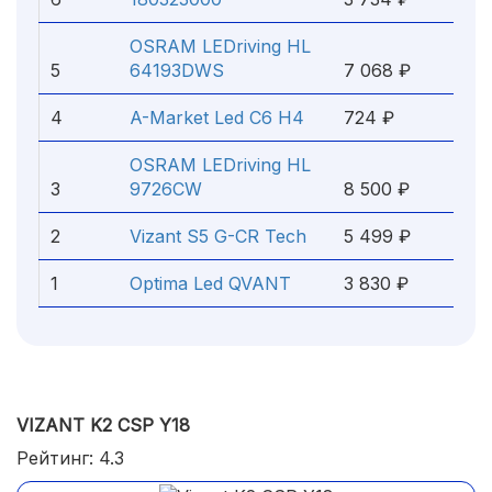
OSRAM LEDriving HL
5
64193DWS
7 068 ₽
4
A-Market Led C6 H4
724 ₽
OSRAM LEDriving HL
3
9726CW
8 500 ₽
2
Vizant S5 G-CR Tech
5 499 ₽
1
Optima Led QVANT
3 830 ₽
VIZANT K2 CSP Y18
Рейтинг: 4.3