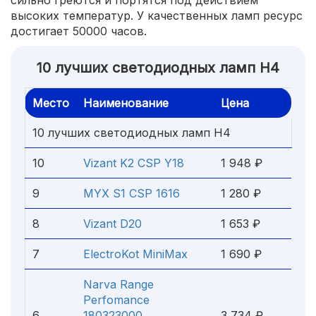
сильно греются и портятся под действием
высоких температур. У качественных ламп ресурс
достигает 50000 часов.
10 лучших светодиодных ламп H4
Место
Наименование
Цена
10 лучших светодиодных ламп H4
10
Vizant K2 CSP Y18
1 948 ₽
9
MYX S1 CSP 1616
1 280 ₽
8
Vizant D20
1 653 ₽
7
ElectroKot MiniMax
1 690 ₽
Narva Range
Perfomance
6
180323000
3 734 ₽