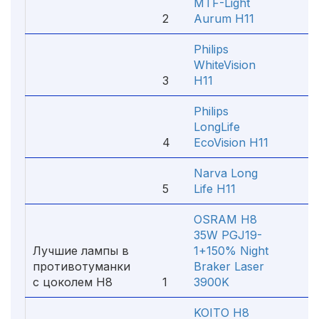
MTF-Light
2
Aurum H11
1 0
Philips
WhiteVision
3
H11
1 2
Philips
LongLife
4
EcoVision H11
57
Narva Long
5
Life H11
43
OSRAM H8
35W PGJ19-
Лучшие лампы в
1+150% Night
противотуманки
Braker Laser
с цоколем H8
1
3900K
2 6
KOITO H8