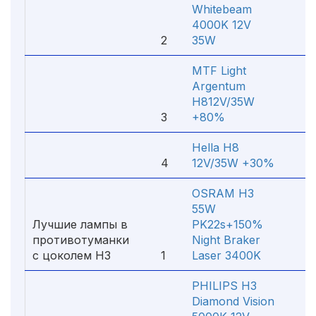
Whitebeam
4000K 12V
2
35W
2 4
MTF Light
Argentum
H812V/35W
3
+80%
1 1
Hella H8
4
12V/35W +30%
36
OSRAM H3
55W
Лучшие лампы в
PK22s+150%
противотуманки
Night Braker
с цоколем H3
1
Laser 3400K
57
PHILIPS H3
Diamond Vision