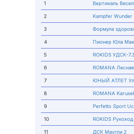
1
Вертикаль Весе
2
Kampfer Wunder
3
Формула здоровь
4
Пионер Юла Ма
5
ROKIDS УДСК-7.3
6
ROMANA Лесная 
7
ЮНЫЙ АТЛЕТ Ул
8
ROMANA Karusel
9
Perfetto Sport Uc
10
ROKIDS Рукоход
11
ДСК Маугли 2