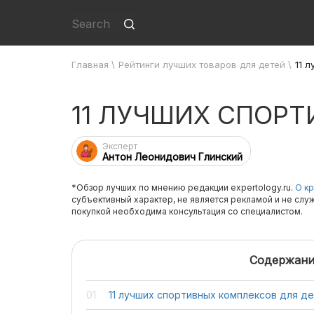
Главная
\
Рейтинги лучших товаров для детей
\
11 
11 ЛУЧШИХ СПОР
Эксперт
Антон Леонидович Глинский
*Обзор лучших по мнению редакции expertology.ru.
О кр
субъективный характер, не является рекламой и не слу
покупкой необходима консультация со специалистом.
Содержани
11 лучших спортивных комплексов для д