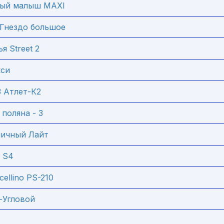
лый малыш MAXI
 Гнездо большое
я Street 2
кси
 Атлет-К2
поляна - 3
ичный Лайт
 S4
cellino PS-210
-Угловой