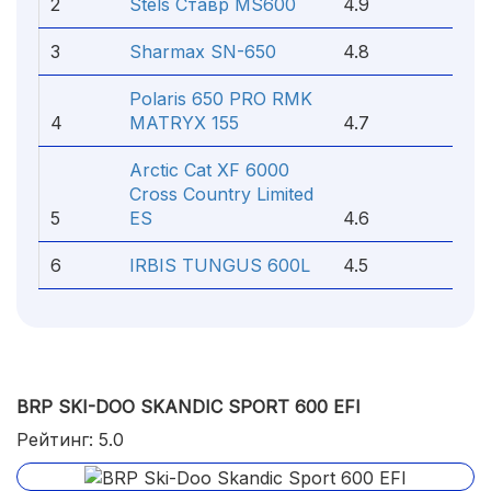
2
Stels Ставр MS600
4.9
3
Sharmax SN-650
4.8
Polaris 650 PRO RMK
4
MATRYX 155
4.7
Arctic Cat XF 6000
Cross Country Limited
5
ES
4.6
6
IRBIS TUNGUS 600L
4.5
BRP SKI-DOO SKANDIC SPORT 600 EFI
Рейтинг: 5.0