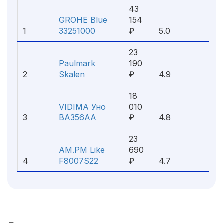
43
GROHE Blue
154
1
33251000
₽
5.0
23
Paulmark
190
2
Skalen
₽
4.9
18
VIDIMA Уно
010
3
BA356AA
₽
4.8
23
AM.PM Like
690
4
F8007S22
₽
4.7