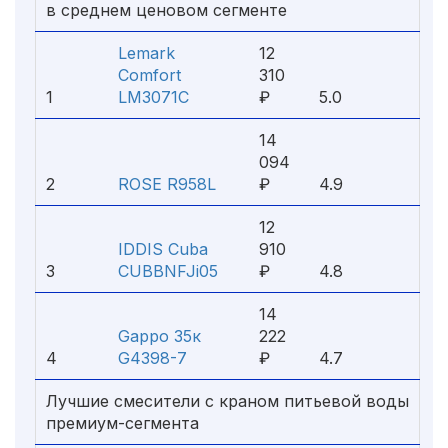
в среднем ценовом сегменте
Lemark
12
Comfort
310
1
LM3071C
₽
5.0
14
094
2
ROSE R958L
₽
4.9
12
IDDIS Cuba
910
3
CUBBNFJi05
₽
4.8
14
Gappo 35к
222
4
G4398-7
₽
4.7
Лучшие смесители с краном питьевой воды
премиум-сегмента