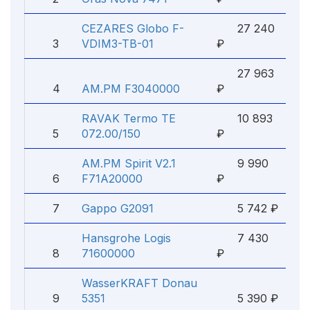
CEZARES Globo F-
27 240
3
VDIM3-TB-01
₽
27 963
4
AM.PM F3040000
₽
RAVAK Termo TE
10 893
5
072.00/150
₽
AM.PM Spirit V2.1
9 990
6
F71A20000
₽
7
Gappo G2091
5 742 ₽
Hansgrohe Logis
7 430
8
71600000
₽
WasserKRAFT Donau
9
5351
5 390 ₽