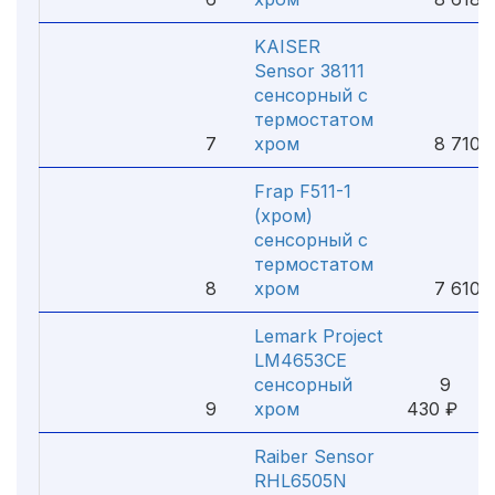
KAISER
Sensor 38111
сенсорный с
термостатом
7
хром
8 710 
Frap F511-1
(хром)
сенсорный с
термостатом
8
хром
7 610 
Lemark Project
LM4653СE
сенсорный
9
9
хром
430 ₽
Raiber Sensor
RHL6505N