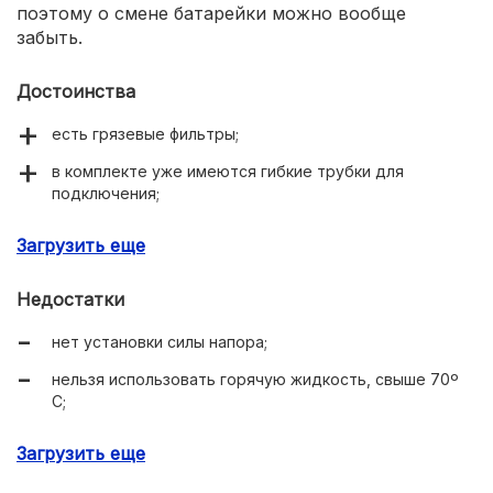
поэтому о смене батарейки можно вообще
забыть.
Достоинства
есть грязевые фильтры;
в комплекте уже имеются гибкие трубки для
подключения;
от подмеса защищает обратный клапан;
Загрузить еще
аэратор меньше собирает на себе налет.
Недостатки
нет установки силы напора;
нельзя использовать горячую жидкость, свыше 70º
С;
ограничитель температуры заявлен как опция.
Загрузить еще