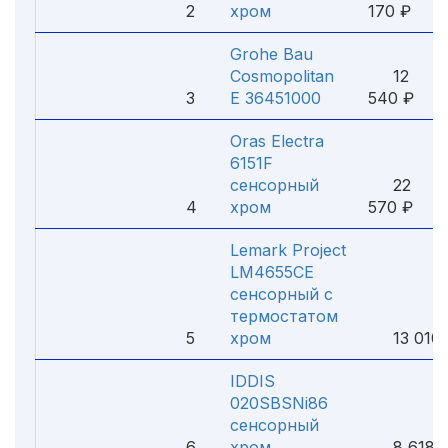
2
хром
170 ₽
Grohe Bau
Cosmopolitan
12
3
E 36451000
540 ₽
Oras Electra
6151F
сенсорный
22
4
хром
570 ₽
Lemark Project
LM4655CE
сенсорный с
термостатом
5
хром
13 010 
IDDIS
020SBSNi86
сенсорный
6
хром
8 618 