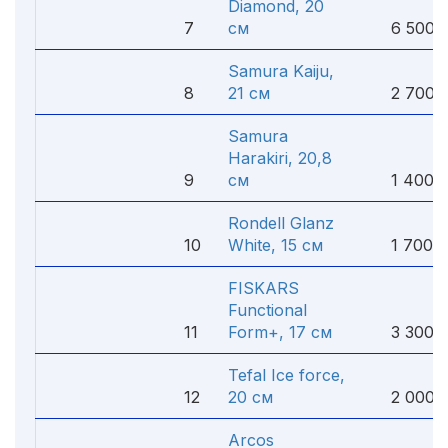
Diamond, 20
7
см
6 500 
Samura Kaiju,
8
21 см
2 700 
Samura
Harakiri, 20,8
9
см
1 400 
Rondell Glanz
10
White, 15 см
1 700 
FISKARS
Functional
11
Form+, 17 см
3 300 
Tefal Ice force,
12
20 см
2 000 
Arcos