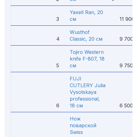
Yaxell Ran, 20
3
см
11 900 
Wusthof
4
Classic, 20 см
9 700 
Tojiro Western
knife F-807, 18
5
см
9 750 
FUJI
CUTLERY Julia
Vysotskaya
professional,
6
18 см
6 500 
Нож
поварской
Swiss