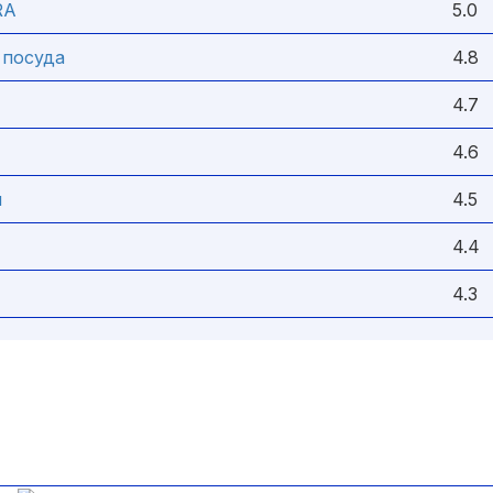
RA
5.0
 посуда
4.8
4.7
4.6
я
4.5
4.4
4.3