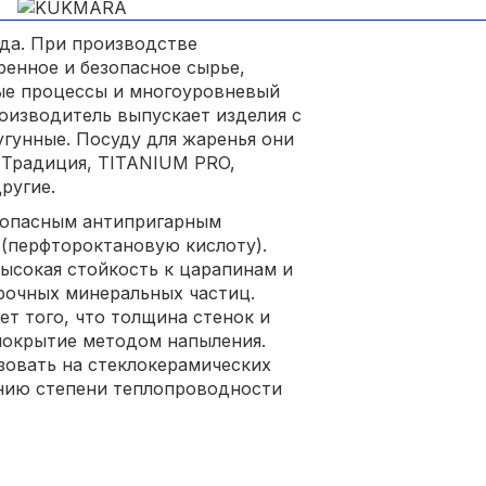
ода. При производстве
ренное и безопасное сырье,
ые процессы и многоуровневый
роизводитель выпускает изделия с
гунные. Посуду для жаренья они
, Традиция, TITANIUM PRO,
ругие.
зопасным антипригарным
(перфтороктановую кислоту).
ысокая стойкость к царапинам и
рочных минеральных частиц.
ет того, что толщина стенок и
 покрытие методом напыления.
зовать на стеклокерамических
ению степени теплопроводности