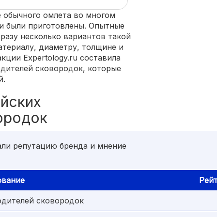
е обычного омлета во многом
ни были приготовлены. Опытные
сразу несколько вариантов такой
териалу, диаметру, толщине и
кции Expertology.ru составила
одителей сковородок, которые
й.
ийских
ородок
ли репутацию бренда и мнение
ование
Рей
одителей сковородок