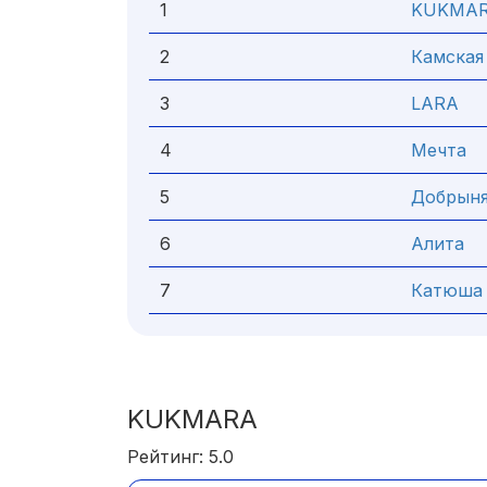
1
KUKMA
2
Камская
3
LARA
4
Мечта
5
Добрын
6
Алита
7
Катюша
KUKMARA
Рейтинг: 5.0