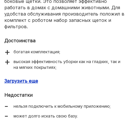
боковые щетки. Это позволяет эффективно
работать в домах с домашними животными. Для
удобства обслуживания производитель положил в
комплект с роботом набор запасных щеток и
фильтров.
Достоинства
богатая комплектация;
высокая эффективность уборки как на гладких, так и
на мягких покрытиях;
сменные HEPA-фильтры для обеспечения чистоты
Загрузить еще
воздуха.
Недостатки
нельзя подключить к мобильному приложению;
может долго искать свою базу.