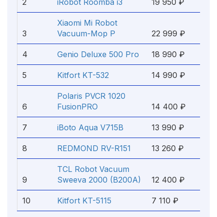
2
iRobot Roomba i3
19 950 ₽
Xiaomi Mi Robot
3
Vacuum-Mop P
22 999 ₽
4
Genio Deluxe 500 Pro
18 990 ₽
5
Kitfort KT-532
14 990 ₽
Polaris PVCR 1020
6
FusionPRO
14 400 ₽
7
iBoto Aqua V715B
13 990 ₽
8
REDMOND RV-R151
13 260 ₽
TCL Robot Vacuum
9
Sweeva 2000 (B200A)
12 400 ₽
10
Kitfort KT-5115
7 110 ₽