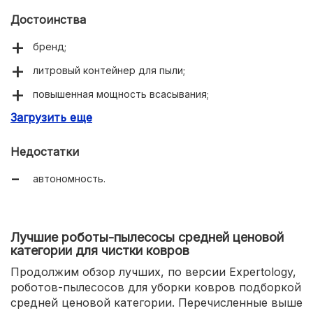
Достоинства
бренд;
литровый контейнер для пыли;
повышенная мощность всасывания;
Загрузить еще
входит в экосистему Google Home;
голосовой помощник Amazon Alexa;
Недостатки
оригинальные технологии AeroForce и Dirt Detect;
автономность.
есть модуль Wi-Fi;
справляется с ворсистыми коврами;
Лучшие роботы-пылесосы средней ценовой
категории для чистки ковров
Продолжим обзор лучших, по версии Expertology,
роботов-пылесосов для уборки ковров подборкой
средней ценовой категории. Перечисленные выше