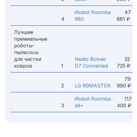
iRobot Roomba
47
4
980
881 ₽
Лучшие
премиальные
роботы-
пылесосы
для чистки
Neato Botvac
32
ковров
1
D7 Connected
725 ₽
79
2
LG R9MASTER
990 ₽
iRobot Roomba
117
3
s9+
400 ₽