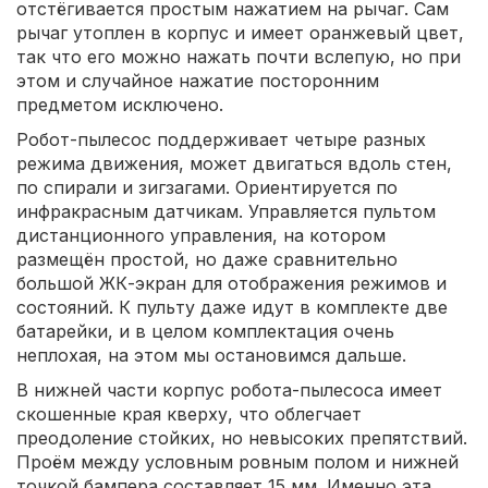
отстёгивается простым нажатием на рычаг. Сам
рычаг утоплен в корпус и имеет оранжевый цвет,
так что его можно нажать почти вслепую, но при
этом и случайное нажатие посторонним
предметом исключено.
Робот-пылесос поддерживает четыре разных
режима движения, может двигаться вдоль стен,
по спирали и зигзагами. Ориентируется по
инфракрасным датчикам. Управляется пультом
дистанционного управления, на котором
размещён простой, но даже сравнительно
большой ЖК-экран для отображения режимов и
состояний. К пульту даже идут в комплекте две
батарейки, и в целом комплектация очень
неплохая, на этом мы остановимся дальше.
В нижней части корпус робота-пылесоса имеет
скошенные края кверху, что облегчает
преодоление стойких, но невысоких препятствий.
Проём между условным ровным полом и нижней
точкой бампера составляет 15 мм. Именно эта