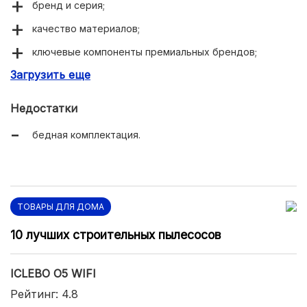
бренд и серия;
качество материалов;
ключевые компоненты премиальных брендов;
Загрузить еще
лазерный лидар;
входит в экосистему умного дома Xiaomi Mi Home;
Недостатки
беспроводная связь по Wi-Fi;
бедная комплектация.
различает зону ковра при влажной уборке;
корректно рисует и запоминает карту;
есть специальная русская версия, помимо Global.
ТОВАРЫ ДЛЯ ДОМА
10 лучших строительных пылесосов
ICLEBO O5 WIFI
Рейтинг: 4.8