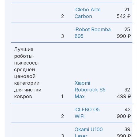
iClebo Arte
21
2
Carbon
542 ₽
iRobot Roomba
25
3
895
990 ₽
Лучшие
роботы-
пылесосы
средней
ценовой
категории
Xiaomi
для чистки
Roborock S5
32
ковров
1
Max
499 ₽
iCLEBO O5
42
2
WiFi
900 ₽
Okami U100
39
3
Laser
990 ₽