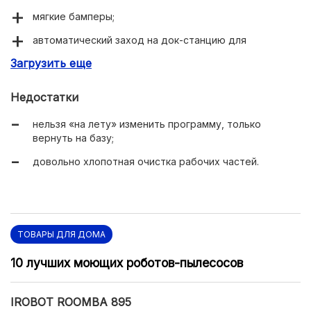
мягкие бамперы;
автоматический заход на док-станцию для
подзарядки;
Загрузить еще
часы и таймер, позволяющие рассчитать время
уборки;
Недостатки
режим CLIMBING с преодолением барьеров высотой
нельзя «на лету» изменить программу, только
до 22 мм;
вернуть на базу;
комплектация;
довольно хлопотная очистка рабочих частей.
беспроводная связь по Bluetooth;
дизайн.
ТОВАРЫ ДЛЯ ДОМА
10 лучших моющих роботов-пылесосов
IROBOT ROOMBA 895