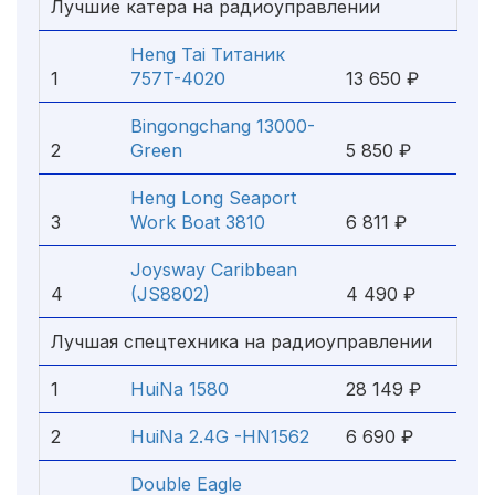
Лучшие катера на радиоуправлении
Heng Tai Титаник
1
757T-4020
13 650 ₽
Bingongchang 13000-
2
Green
5 850 ₽
Heng Long Seaport
3
Work Boat 3810
6 811 ₽
Joysway Caribbean
4
(JS8802)
4 490 ₽
Лучшая спецтехника на радиоуправлении
1
HuiNa 1580
28 149 ₽
2
HuiNa 2.4G -HN1562
6 690 ₽
Double Eagle