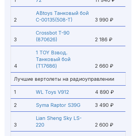
1
72
11 940 ₽
ABtoys Танковый бой
2
C-00135(508-T)
3 990 ₽
Crossbot T-90
3
(870626)
2 186 ₽
1 TOY Взвод.
Танковый бой
4
(T17686)
2 660 ₽
Лучшие вертолеты на радиоуправлении
1
WL Toys V912
4 890 ₽
2
Syma Raptor S39G
3 490 ₽
Lian Sheng Sky LS-
3
220
2 600 ₽