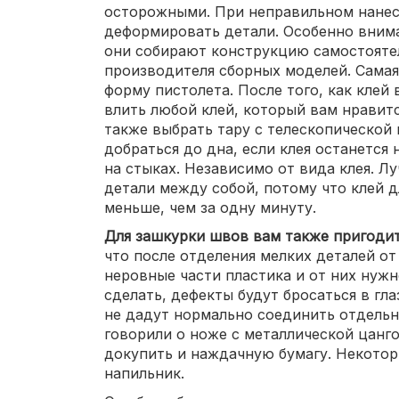
осторожными. При неправильном нанес
деформировать детали. Особенно внима
они собирают конструкцию самостоятел
производителя сборных моделей. Самая
форму пистолета. После того, как клей 
влить любой клей, который вам нравит
также выбрать тару с телескопической 
добраться до дна, если клея останется
на стыках. Независимо от вида клея. Л
детали между собой, потому что клей 
меньше, чем за одну минуту.
Для зашкурки швов вам также пригодит
что после отделения мелких деталей от
неровные части пластика и от них нужно
сделать, дефекты будут бросаться в гл
не дадут нормально соединить отдель
говорили о ноже с металлической цанго
докупить и наждачную бумагу. Некото
напильник.