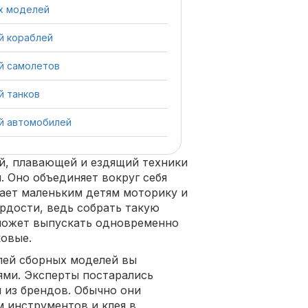
х моделей
й кораблей
й самолетов
й танков
й автомобилей
й, плавающей и ездящий техники
. Оно объединяет вокруг себя
вает маленьким детям моторику и
рдости, ведь собрать такую
 может выпускать одновременно
ковые.
лей сборных моделей вы
ями. Эксперты постарались
 из брендов. Обычно они
м инструментов и клея в