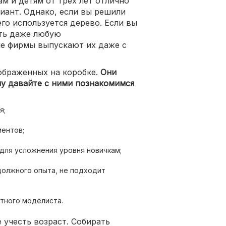
 и детям от трех лет отлично
иант. Однако, если вы решили
его используется дерево. Если вы
ать даже любую
е фирмы выпускают их даже с
ображенных на коробке.
Они
у давайте с ними познакомимся
я;
ментов;
 для усложнения уровня новичкам;
 должного опыта, не подходит
ытного моделиста.
 учесть возраст. Собирать