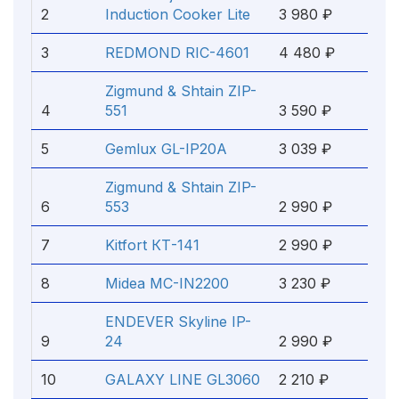
2
Induction Cooker Lite
3 980 ₽
3
REDMOND RIC-4601
4 480 ₽
Zigmund & Shtain ZIP-
4
551
3 590 ₽
5
Gemlux GL-IP20A
3 039 ₽
Zigmund & Shtain ZIP-
6
553
2 990 ₽
7
Kitfort КТ-141
2 990 ₽
8
Midea MC-IN2200
3 230 ₽
ENDEVER Skyline IP-
9
24
2 990 ₽
10
GALAXY LINE GL3060
2 210 ₽