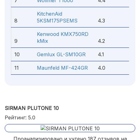
7
Wollmer T1000
4.4
KitchenAid
8
5KSM175PSEMS
4.3
Kenwood KMX750RD
9
kMix
4.2
10
Gemlux GL-SM10GR
4.1
11
Maunfeld MF-424GR
4.0
SIRMAN PLUTONE 10
Рейтинг: 5.0
Проанализировано и учтено 187 отзывов на