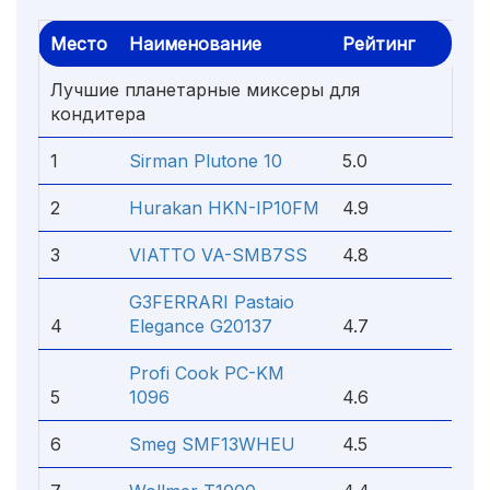
Место
Наименование
Рейтинг
Лучшие планетарные миксеры для
кондитера
1
Sirman Plutone 10
5.0
2
Hurakan HKN-IP10FM
4.9
3
VIATTO VA-SMB7SS
4.8
G3FERRARI Pastaio
4
Elegance G20137
4.7
Profi Cook PC-KM
5
1096
4.6
6
Smeg SMF13WHEU
4.5