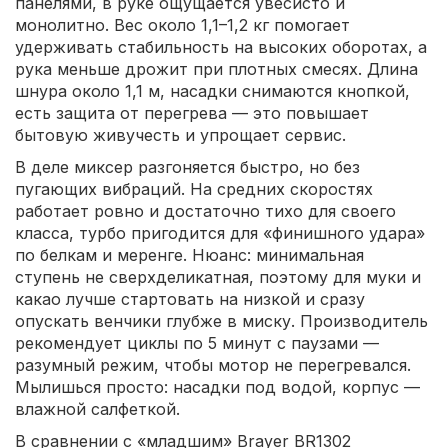
панелями, в руке ощущается увесисто и
монолитно. Вес около 1,1–1,2 кг помогает
удерживать стабильность на высоких оборотах, а
рука меньше дрожит при плотных смесях. Длина
шнура около 1,1 м, насадки снимаются кнопкой,
есть защита от перегрева — это повышает
бытовую живучесть и упрощает сервис.
В деле миксер разгоняется быстро, но без
пугающих вибраций. На средних скоростях
работает ровно и достаточно тихо для своего
класса, турбо пригодится для «финишного удара»
по белкам и меренге. Нюанс: минимальная
ступень не сверхделикатная, поэтому для муки и
какао лучше стартовать на низкой и сразу
опускать венчики глубже в миску. Производитель
рекомендует циклы по 5 минут с паузами —
разумный режим, чтобы мотор не перегревался.
Мылишься просто: насадки под водой, корпус —
влажной салфеткой.
В сравнении с «младшим» Brayer BR1302