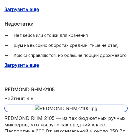
Полный набор насадок, допускают мытьё в ПММ;
Загрузить еще
Умеренный нагрев, продуманная вентиляция;
Недостатки
Хорошее соотношение мощности и цены.
Нет кейса или стойки для хранения;
Шум на высоких оборотах средний, тише не стал;
Крюки справляются, но большие порции дрожжевого
лучше дробить.
Загрузить еще
REDMOND RHM-2105
Рейтинг: 4.9
REDMOND RHM-2105 — из тех бюджетных ручных
миксеров, что «везут» как средний класс.
Паспортные 600 Вт максимальной и около 250 Вт