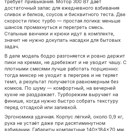
требует привыкания. Мотор 300 Вт даёт
достаточный запас для ежедневного взбивания
сливок и белков, соусов и бисквитного теста. Две
скорости плюс турбо — простая логика: меньше
шансов промахнуться и перегреть смесь.
Стальные венчики и крюки идут в комплекте,
значит не нужно докупать насадки для бытовых
задач.
В деле модель бодро разгоняется и ровно держит
пики на кремах, не дребезжит и не уводит чашу. С
плотными смесями лучше работать порционно:
тогда миксер не уходит в перегрев и не теряет
темп, а результат получается равномерным без
комков. По шуму — комфортный, на вечерней
кухне не раздражает. Турборежим выручает на
финише, когда нужно быстро собрать текстуру
перед отсадкой или заливкой.
Эргономика удачная. Корпус лёгкий, около 0,9 кг,
рука не устаёт даже при десятиминутном
взбивании. Габариты компактные 140×184×70 мм,