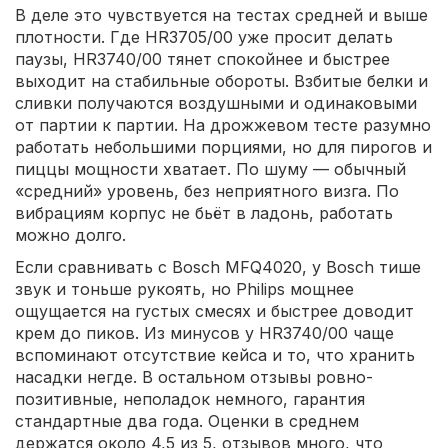
В деле это чувствуется на тестах средней и выше
плотности. Где HR3705/00 уже просит делать
паузы, HR3740/00 тянет спокойнее и быстрее
выходит на стабильные обороты. Взбитые белки и
сливки получаются воздушными и одинаковыми
от партии к партии. На дрожжевом тесте разумно
работать небольшими порциями, но для пирогов и
пиццы мощности хватает. По шуму — обычный
«средний» уровень, без неприятного визга. По
вибрациям корпус не бьёт в ладонь, работать
можно долго.
Если сравнивать с Bosch MFQ4020, у Bosch тише
звук и тоньше рукоять, но Philips мощнее
ощущается на густых смесях и быстрее доводит
крем до пиков. Из минусов у HR3740/00 чаще
вспоминают отсутствие кейса и то, что хранить
насадки негде. В остальном отзывы ровно-
позитивные, неполадок немного, гарантия
стандартные два года. Оценки в среднем
держатся около 4,5 из 5, отзывов много, что