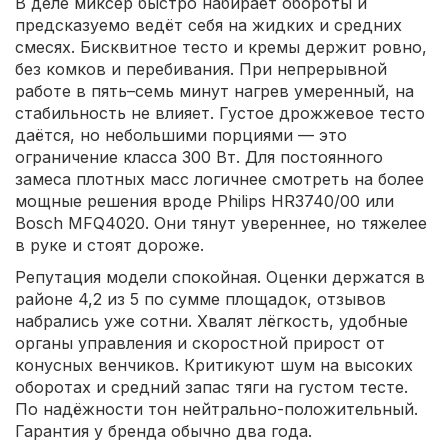
В деле миксер быстро набирает обороты и
предсказуемо ведёт себя на жидких и средних
смесях. Бисквитное тесто и кремы держит ровно,
без комков и перебивания. При непрерывной
работе в пять–семь минут нагрев умеренный, на
стабильность не влияет. Густое дрожжевое тесто
даётся, но небольшими порциями — это
ограничение класса 300 Вт. Для постоянного
замеса плотных масс логичнее смотреть на более
мощные решения вроде Philips HR3740/00 или
Bosch MFQ4020. Они тянут увереннее, но тяжелее
в руке и стоят дороже.
Репутация модели спокойная. Оценки держатся в
районе 4,2 из 5 по сумме площадок, отзывов
набрались уже сотни. Хвалят лёгкость, удобные
органы управления и скоростной прирост от
конусных венчиков. Критикуют шум на высоких
оборотах и средний запас тяги на густом тесте.
По надёжности тон нейтрально-положительный.
Гарантия у бренда обычно два года.