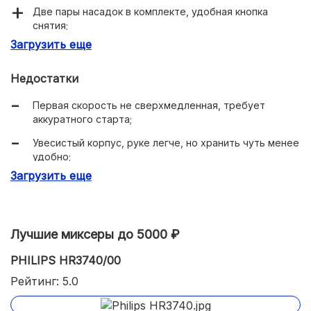
Две пары насадок в комплекте, удобная кнопка
снятия;
Загрузить еще
Стабильная работа без лишних вибраций,
турборежим;
Недостатки
Комбинированный корпус с металлическими
панелями, сборка добротная;
Первая скорость не сверхмедленная, требует
аккуратного старта;
Защита от перегрева, разумная цена.
Увесистый корпус, руке легче, но хранить чуть менее
удобно;
Загрузить еще
Нет «мягкого старта» и подсветки, минималистичный
функционал.
Лучшие миксеры до 5000 ₽
PHILIPS HR3740/00
Рейтинг: 5.0