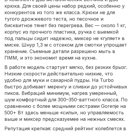
крюка. Для своей цены набор редкий, особенно у
конкурентов из того же класса. Крюки не для
тугого дрожжевого теста, но песочное и
бисквитное тянет без перегрева. Вес — около 1 кг,
корпус из прочного пластика, ручка с выемкой
под пальцы сидит надежно, миксер не «гуляет» в
миске. Шнур 1,3 м с отсеком для смотки упрощает
хранение. Съемные детали разрешено мыть в
ПММ, и это экономит время на кухне.
В работе модель стартует мягко, без резких брызг.
Низкие скорости действительно низкие, что
удобно для муки и сахарной пудры. На Turbo
быстро добивает меренгу и сливки до устойчивых
пиков. Вибраций минимум, нагрев умеренный,
шум комфортный для 300–350-ваттного класса. По
сравнению с более мощными сестрами Gorenje на
500+ Вт здесь меньше «силы», но управляемость
выше и миксер предсказуемее на нежных смесях.
Репутация крепкая: средний рейтинг колеблется в