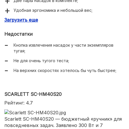
Две пары насадок в комплекте;
Удобная эргономика и небольшой вес;
Загрузить еще
Съемные части можно мыть в ПММ;
Кабель 1,3 м и отсек для смотки;
Недостатки
Стабильная работа без вибраций;
Кнопка извлечения насадок у части экземпляров
тугая;
Не для очень тугого теста;
На верхних скоростях хотелось бы чуть быстрее;
SCARLETT SC-HM40S20
Рейтинг: 4.7
Scarlett SC-HM40S20 — бюджетный «ручник» для
повседневных задач. Заявлено 300 Вт и 7