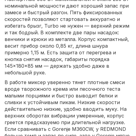
номинальной мощности дают хороший запас при
замесе и быстрый разгон. Пять фиксированных
скоростей позволяют стартовать аккуратно и
избегать брызг, Turbo не нужен — верхний режим
и так бодрый. В комплекте две пары насадок:
венчики и крюки из металла. Корпус компактный,
весит прибор около 0,85 кг, длина шнура
примерно 1,15 м. Есть защита от перегрева и
кнопка снятия насадок, габариты порядка
145×180×85 мм — держать удобно даже в
небольшой руке.
В работе миксер уверенно тянет плотные смеси
вроде творожного крема или песочного теста
малыми порциями и быстро выводит белки и
сливки к устойчивым пикам. Низкие скорости
действительно низкие, удобно вводить муку. На
верхних оборотах вибрации умеренные, корпус
греется предсказуемо при длительной нагрузке.
Если сравнивать с Gorenje M360CW, у REDMOND
больше темп и запас по силе, зато у Gorenje мягче