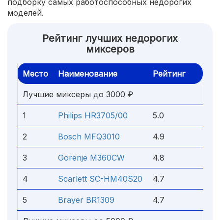
подборку самых работоспособных недорогих
моделей.
Рейтинг лучших недорогих
миксеров
Место
Наименование
Рейтинг
Лучшие миксеры до 3000 ₽
1
Philips HR3705/00
5.0
2
Bosch MFQ3010
4.9
3
Gorenje M360CW
4.8
4
Scarlett SC-HM40S20
4.7
5
Brayer BR1309
4.7