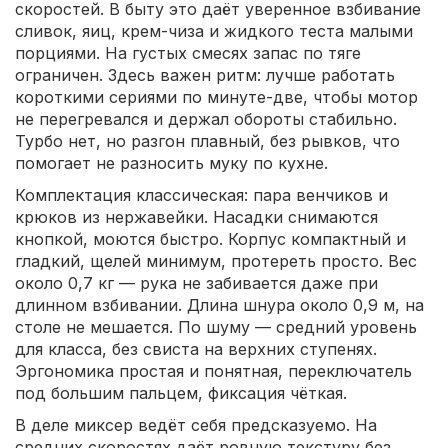
скоростей. В быту это даёт уверенное взбивание
сливок, яиц, крем-чиза и жидкого теста малыми
порциями. На густых смесях запас по тяге
ограничен. Здесь важен ритм: лучше работать
короткими сериями по минуте-две, чтобы мотор
не перегревался и держал обороты стабильно.
Турбо нет, но разгон плавный, без рывков, что
помогает не разносить муку по кухне.
Комплектация классическая: пара венчиков и
крюков из нержавейки. Насадки снимаются
кнопкой, моются быстро. Корпус компактный и
гладкий, щелей минимум, протереть просто. Вес
около 0,7 кг — рука не забивается даже при
длинном взбивании. Длина шнура около 0,9 м, на
столе не мешается. По шуму — средний уровень
для класса, без свиста на верхних ступенях.
Эргономика простая и понятная, переключатель
под большим пальцем, фиксация чёткая.
В деле миксер ведёт себя предсказуемо. На
средних скоростях даёт ровную текстуру без