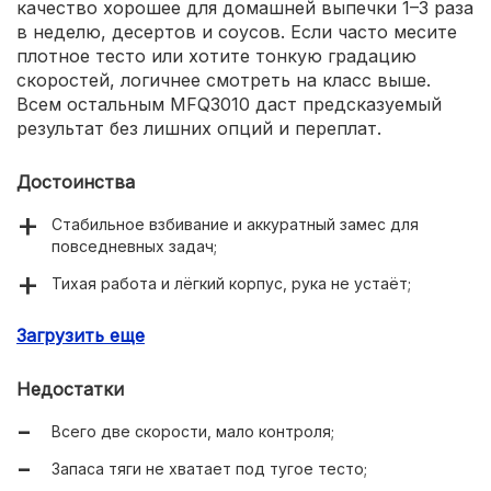
качество хорошее для домашней выпечки 1–3 раза
в неделю, десертов и соусов. Если часто месите
плотное тесто или хотите тонкую градацию
скоростей, логичнее смотреть на класс выше.
Всем остальным MFQ3010 даст предсказуемый
результат без лишних опций и переплат.
Достоинства
Стабильное взбивание и аккуратный замес для
повседневных задач;
Тихая работа и лёгкий корпус, рука не устаёт;
Стальные венчики и крюки в комплекте, удобная
Загрузить еще
кнопка снятия;
Длинный шнур 1,4 м и компактные габариты;
Недостатки
Хорошая цена за надёжную базу.
Всего две скорости, мало контроля;
Запаса тяги не хватает под тугое тесто;