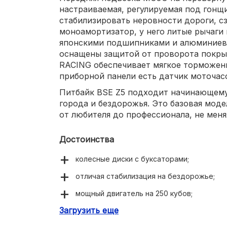
настраиваемая, регулируемая под гонщи
стабилизировать неровности дороги, с
моноамортизатор, у него литые рычаги 
японскими подшипниками и алюминиев
оснащены защитой от проворота покры
RACING обеспечивает мягкое торможени
приборной панели есть датчик моточасов
Питбайк BSE Z5 подходит начинающему
города и бездорожья. Это базовая моде
от любителя до профессионала, не меня
Достоинства
колесные диски с буксаторами;
отличая стабилизация на бездорожье;
мощный двигатель на 250 кубов;
Загрузить еще
защита рук на руке;