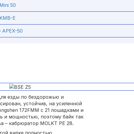
Mini 50
 KMB-E
 APEX-50
ля езды по бездорожью и
нсирован, устойчив, на усиленной
ongshen 172FMM с 21 лошадками и
ь и мощностью, поэтому байк так
а – кабрюратор MOLKT PE 28.
той вилке полностью