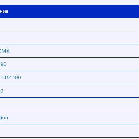
ние
50MX
190
 FRZ 190
90
tion