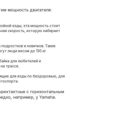
тим мощность двигателя:
койной езды, эта мощность стоит
ьная скорость, которую набирает
я подростков и новичков. Такие
огут люди весом до 130 кг.
байка для любителей и
на трассе.
ящие для езды по бездорожью, для
отоспорта.
ырехтактные с горизонтальным
едко, например, у Yamaha.