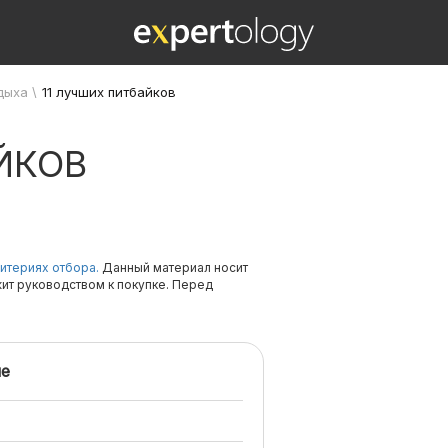
дыха
\
11 лучших питбайков
ЙКОВ
итериях отбора.
Данный материал носит
жит руководством к покупке. Перед
е