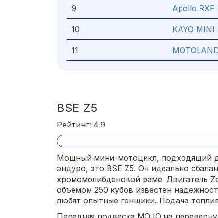
9
Apollo RXF 
10
KAYO MINI
11
MOTOLAND
BSE Z5
Рейтинг: 4.9
Мощный мини-мотоцикл, подходящий д
эндуро, это BSE Z5. Он идеально сбала
хромомолибденовой раме. Двигатель Z
объемом 250 кубов известен надежност
любят опытные гонщики. Подача топлив
Передняя подвеска MOJO на переверну