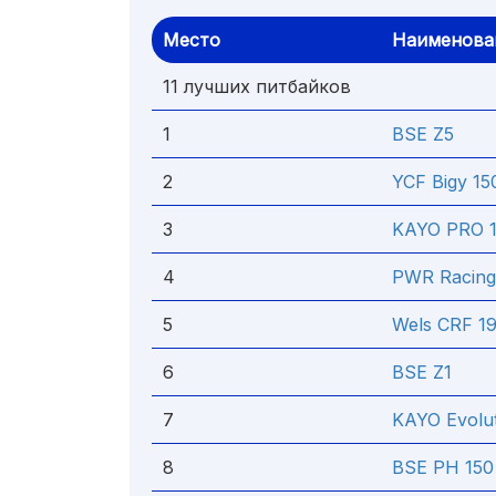
Место
Наименова
11 лучших питбайков
1
BSE Z5
2
YCF Bigy 1
3
KAYO PRO 
4
PWR Racing
5
Wels CRF 1
6
BSE Z1
7
KAYO Evolu
8
BSE PH 150