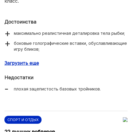
класс.
Достоинства
максимально реалистичная деталировка тела рыбки;
боковые голографические вставки, обуславливающие
игру бликов;
возможность ловить на больших заглублениях (до 4
Загрузить еще
метров)
хорошие полетные характеристики и средний
Недостатки
показатель веса (17 грамм).
плохая зацепистость базовых тройников.
СПОРТ И ОТДЫХ
22 лучших воблеров