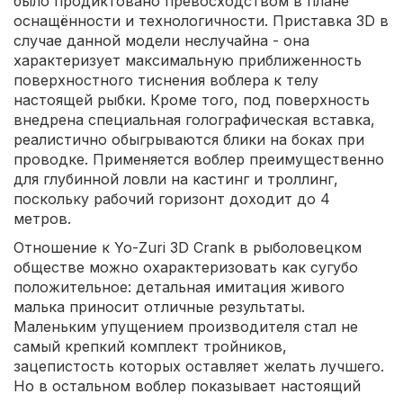
было продиктовано превосходством в плане
оснащённости и технологичности. Приставка 3D в
случае данной модели неслучайна - она
характеризует максимальную приближенность
поверхностного тиснения воблера к телу
настоящей рыбки. Кроме того, под поверхность
внедрена специальная голографическая вставка,
реалистично обыгрываются блики на боках при
проводке. Применяется воблер преимущественно
для глубинной ловли на кастинг и троллинг,
поскольку рабочий горизонт доходит до 4
метров.
Отношение к Yo-Zuri 3D Crank в рыболовецком
обществе можно охарактеризовать как сугубо
положительное: детальная имитация живого
малька приносит отличные результаты.
Маленьким упущением производителя стал не
самый крепкий комплект тройников,
зацепистость которых оставляет желать лучшего.
Но в остальном воблер показывает настоящий