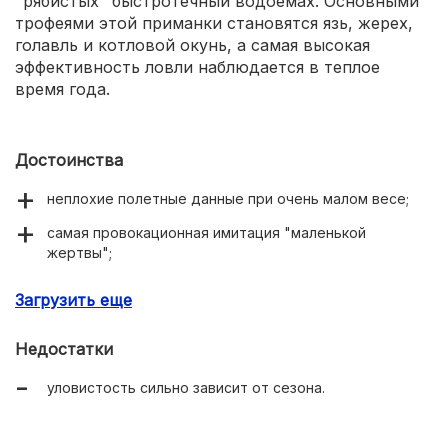
"рябистых" быстротечный водоемах. Основными
трофеями этой приманки становятся язь, жерех,
голавль и котловой окунь, а самая высокая
эффективность ловли наблюдается в теплое
время года.
Достоинства
неплохие полетные данные при очень малом весе;
самая провокационная имитация "маленькой
жертвы";
универсальность по части облавливаемых водоемов;
Загрузить еще
высокая эффективность в теплый летний сезон.
Недостатки
уловистость сильно зависит от сезона.